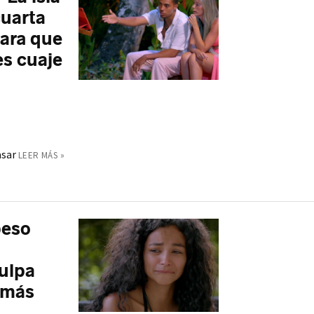
cuarta
para que
es cuaje
asar
LEER MÁS »
peso
culpa
 más