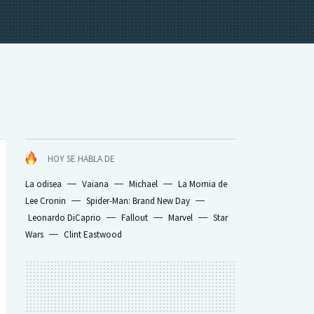
HOY SE HABLA DE
La odisea
Vaiana
Michael
La Momia de
Lee Cronin
Spider-Man: Brand New Day
Leonardo DiCaprio
Fallout
Marvel
Star
Wars
Clint Eastwood