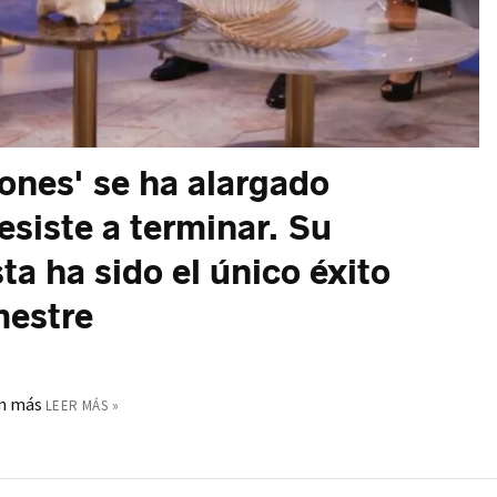
iones' se ha alargado
esiste a terminar. Su
a ha sido el único éxito
mestre
ún más
LEER MÁS »