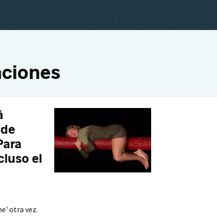
taciones
á
 de
Para
cluso el
e' otra vez.