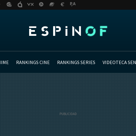
NIME
RANKINGS CINE
RANKINGS SERIES
VIDEOTECA SE