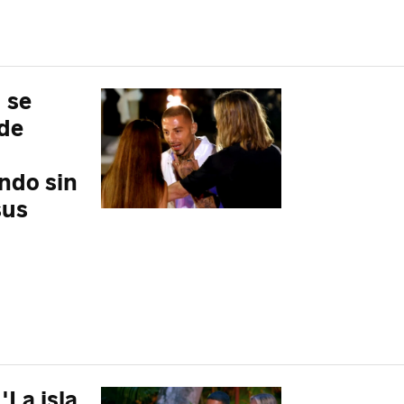
' se
 de
ndo sin
sus
'La isla