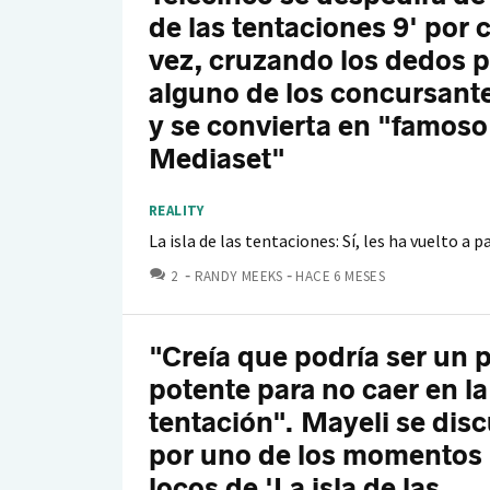
de las tentaciones 9' por 
vez, cruzando los dedos 
alguno de los concursant
y se convierta en "famoso
Mediaset"
REALITY
La isla de las tentaciones: Sí, les ha vuelto a p
COMENTARIOS
2
RANDY MEEKS
HACE 6 MESES
"Creía que podría ser un 
potente para no caer en la
tentación". Mayeli se dis
por uno de los momentos
locos de 'La isla de las