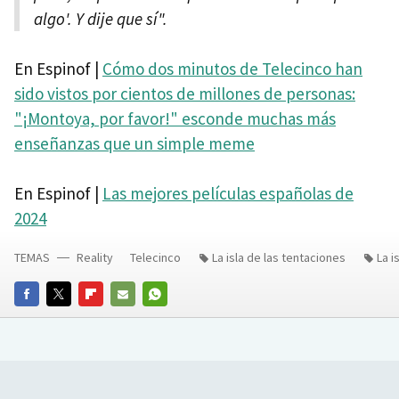
algo'. Y dije que sí".
En Espinof |
Cómo dos minutos de Telecinco han
sido vistos por cientos de millones de personas:
"¡Montoya, por favor!" esconde muchas más
enseñanzas que un simple meme
En Espinof |
Las mejores películas españolas de
2024
TEMAS
Reality
Telecinco
La isla de las tentaciones
La i
FACEBOOK
TWITTER
FLIPBOARD
E-
WHATSAPP
MAIL