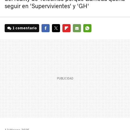
seguir en 'Supervivientes' y 'GH'
1 comentario
FACEBOOK
TWITTER
FLIPBOARD
E-
WHATSAPP
MAIL