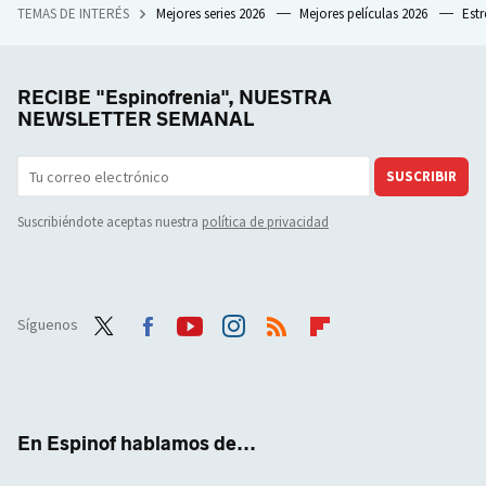
TEMAS DE INTERÉS
Mejores series 2026
Mejores películas 2026
Est
RECIBE "Espinofrenia", NUESTRA
NEWSLETTER SEMANAL
SUSCRIBIR
Suscribiéndote aceptas nuestra
política de privacidad
Síguenos
Twit
Face
Yout
Inst
RSS
Flip
ter
boo
ube
agra
boar
k
m
d
En Espinof hablamos de...