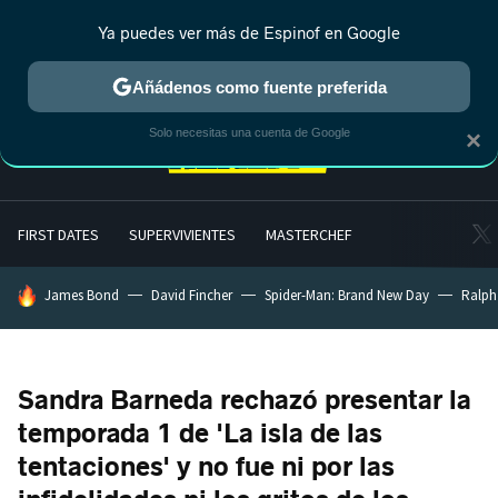
Ya puedes ver más de Espinof en Google
MENÚ
NUEVO
Añádenos como fuente preferida
Solo necesitas una cuenta de Google
×
FIRST DATES
SUPERVIVIENTES
MASTERCHEF
HOY SE HABLA DE
James Bond
David Fincher
Spider-Man: Brand New Day
Ralph
Sandra Barneda rechazó presentar la
temporada 1 de 'La isla de las
tentaciones' y no fue ni por las