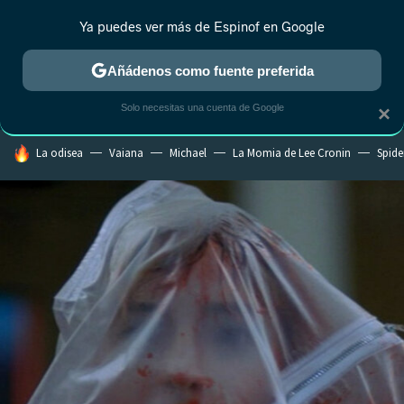
Ya puedes ver más de Espinof en Google
CRÍTICA
ESTRENOS
REALITY
ANIME
RANKINGS CINE
RA
Añádenos como fuente preferida
Solo necesitas una cuenta de Google
×
HOY SE HABLA DE
La odisea
Vaiana
Michael
La Momia de Lee Cronin
Spide