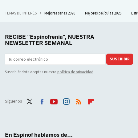
TEMAS DE INTERÉS
Mejores series 2026
Mejores películas 2026
Est
RECIBE "Espinofrenia", NUESTRA
NEWSLETTER SEMANAL
SUSCRIBIR
Suscribiéndote aceptas nuestra
política de privacidad
Síguenos
Twit
Face
Yout
Inst
RSS
Flip
ter
boo
ube
agra
boar
k
m
d
En Espinof hablamos de...