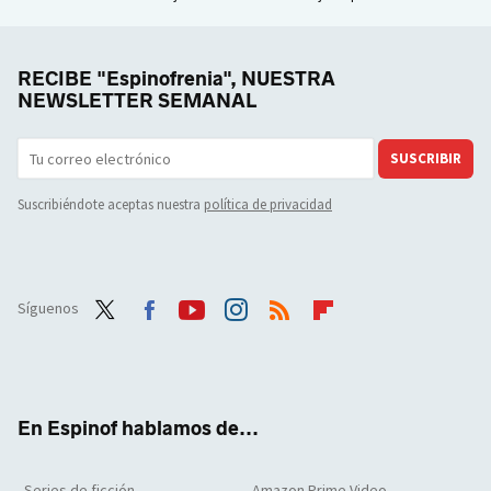
RECIBE "Espinofrenia", NUESTRA
NEWSLETTER SEMANAL
SUSCRIBIR
Suscribiéndote aceptas nuestra
política de privacidad
Síguenos
Twit
Face
Yout
Inst
RSS
Flip
ter
boo
ube
agra
boar
k
m
d
En Espinof hablamos de...
Series de ficción
Amazon Prime Video