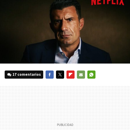
17 comentarios
FACEBOOK
TWITTER
FLIPBOARD
E-
WHATSAPP
MAIL