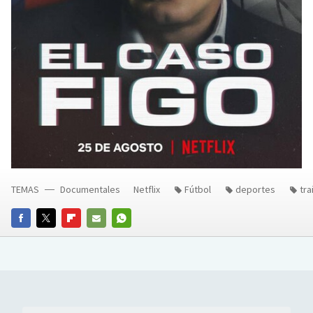
TEMAS
Documentales
Netflix
Fútbol
deportes
tra
FACEBOOK
TWITTER
FLIPBOARD
E-
WHATSAPP
MAIL