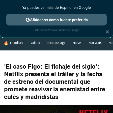
Ya puedes ver más de Espinof en Google
MENÚ
NUEVO
Añádenos como fuente preferida
CRÍTICA
ESTRENOS
REALITY
ANIME
RANKINGS CINE
RA
Solo necesitas una cuenta de Google
×
HOY SE HABLA DE
La odisea
Vaiana
Nicolas Cage
Marvel
Star Wars
Na
'El caso Figo: El fichaje del siglo':
Netflix presenta el tráiler y la fecha
de estreno del documental que
promete reavivar la enemistad entre
culés y madridistas