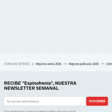
TEMAS DE INTERÉS
Mejores series 2026
Mejores películas 2026
Est
RECIBE "Espinofrenia", NUESTRA
NEWSLETTER SEMANAL
SUSCRIBIR
Suscribiéndote aceptas nuestra
política de privacidad