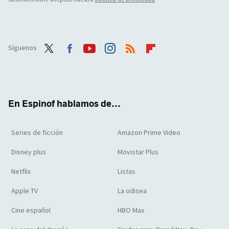
Síguenos
Twit
Face
Yout
Inst
RSS
Flip
ter
boo
ube
agra
boar
k
m
d
En Espinof hablamos de...
Series de ficción
Amazon Prime Video
Disney plus
Movistar Plus
Netflix
Listas
Apple TV
La odisea
Cine español
HBO Max