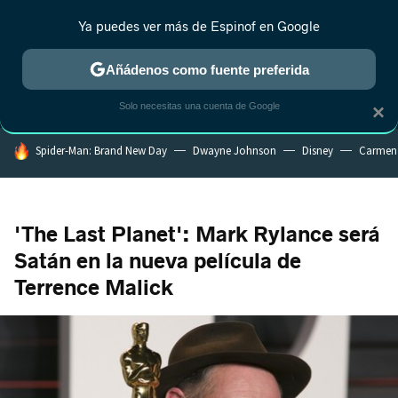
Ya puedes ver más de Espinof en Google
MENÚ
NUEVO
Añádenos como fuente preferida
CRÍTICA
ESTRENOS
REALITY
ANIME
RANKINGS CINE
RA
Solo necesitas una cuenta de Google
×
HOY SE HABLA DE
Spider-Man: Brand New Day
Dwayne Johnson
Disney
Carmen
'The Last Planet': Mark Rylance será
Satán en la nueva película de
Terrence Malick