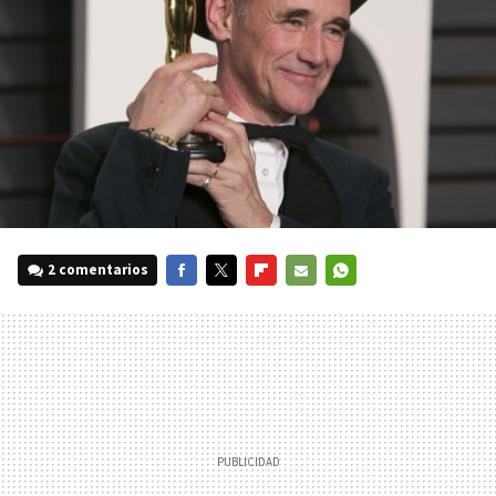
2 comentarios
FACEBOOK
TWITTER
FLIPBOARD
E-
WHATSAPP
MAIL