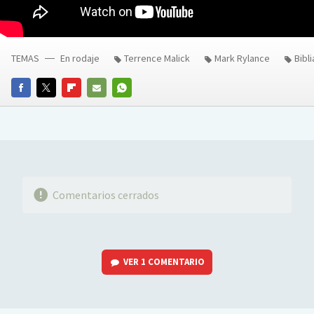
TEMAS
En rodaje
Terrence Malick
Mark Rylance
Bibli
FACEBOOK
TWITTER
FLIPBOARD
E-
WHATSAPP
MAIL
Comentarios cerrados
VER
1 COMENTARIO