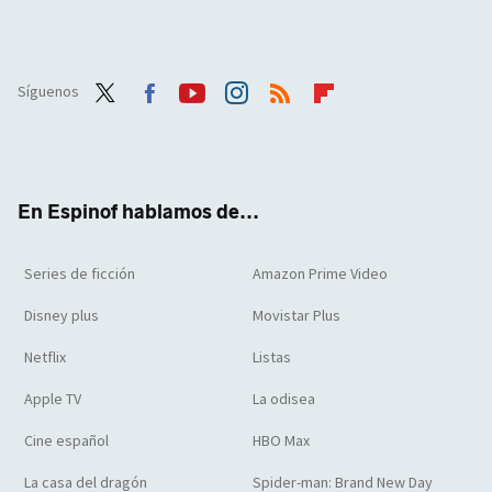
Síguenos
Twit
Face
Yout
Inst
RSS
Flip
ter
boo
ube
agra
boar
k
m
d
En Espinof hablamos de...
Series de ficción
Amazon Prime Video
Disney plus
Movistar Plus
Netflix
Listas
Apple TV
La odisea
Cine español
HBO Max
La casa del dragón
Spider-man: Brand New Day