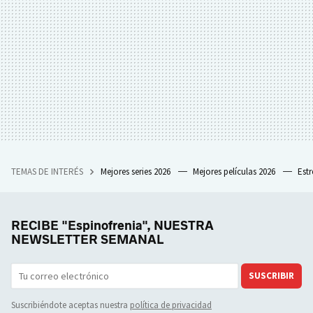
TEMAS DE INTERÉS
Mejores series 2026
Mejores películas 2026
Est
RECIBE "Espinofrenia", NUESTRA
NEWSLETTER SEMANAL
SUSCRIBIR
Suscribiéndote aceptas nuestra
política de privacidad