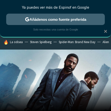
Ya puedes ver más de Espinof en Google
MENÚ
NUEVO
Añádenos como fuente preferida
CRÍTICA
ESTRENOS
REALITY
ANIME
RANKINGS CINE
RA
Solo necesitas una cuenta de Google
×
HOY SE HABLA DE
La odisea
Steven Spielberg
Spider-Man: Brand New Day
Alien