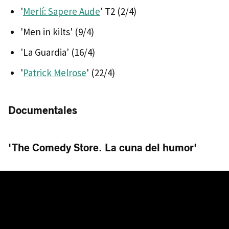
'
Merlí: Sapere Aude
' T2 (2/4)
'Men in kilts' (9/4)
'La Guardia' (16/4)
'
Patrick Melrose
' (22/4)
Documentales
'The Comedy Store. La cuna del humor'