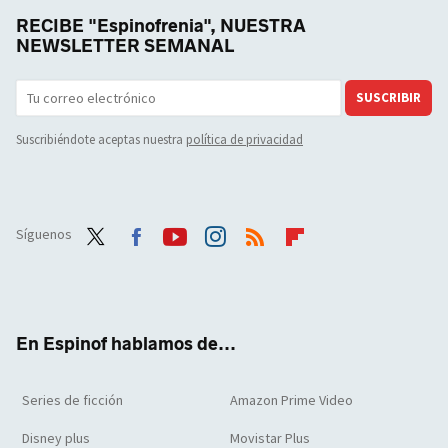
RECIBE "Espinofrenia", NUESTRA
NEWSLETTER SEMANAL
SUSCRIBIR
Suscribiéndote aceptas nuestra
política de privacidad
Síguenos
Twit
Face
Yout
Inst
RSS
Flip
ter
boo
ube
agra
boar
k
m
d
En Espinof hablamos de...
Series de ficción
Amazon Prime Video
Disney plus
Movistar Plus