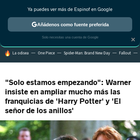
Ya puedes ver más de Espinof en Google
MENÚ
NUEVO
Añádenos como fuente preferida
CRÍTICA
ESTRENOS
REALITY
ANIME
RANKINGS CINE
RA
Solo necesitas una cuenta de Google
×
HOY SE HABLA DE
La odisea
One Piece
Spider-Man: Brand New Day
Fallout
"Solo estamos empezando": Warner
insiste en ampliar mucho más las
franquicias de 'Harry Potter' y 'El
señor de los anillos'