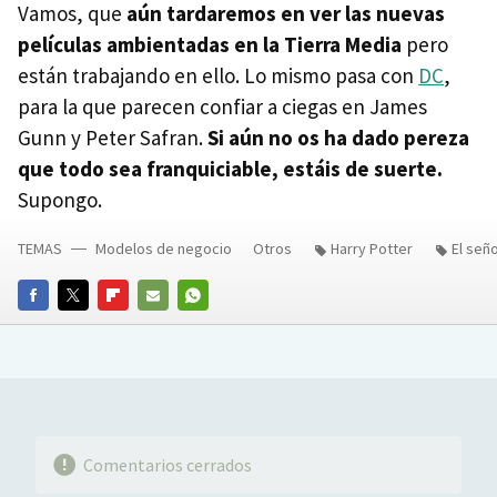
Vamos, que
aún tardaremos en ver las nuevas
películas ambientadas en la Tierra Media
pero
están trabajando en ello. Lo mismo pasa con
DC
,
para la que parecen confiar a ciegas en James
Gunn y Peter Safran.
Si aún no os ha dado pereza
que todo sea franquiciable, estáis de suerte.
Supongo.
TEMAS
Modelos de negocio
Otros
Harry Potter
El seño
FACEBOOK
TWITTER
FLIPBOARD
E-
WHATSAPP
MAIL
Comentarios cerrados