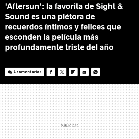
'Aftersun': la favorita de Sight &
Sound es una plétora de
recuerdos íntimos y felices que
esconden la película más
profundamente triste del año
4 comentarios
FACEBOOK
TWITTER
FLIPBOARD
E-
WHATSAPP
MAIL