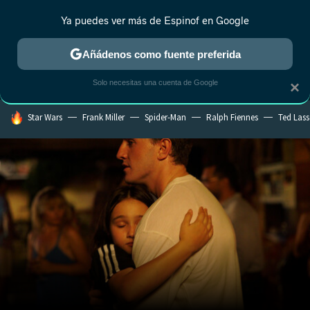
Ya puedes ver más de Espinof en Google
MENÚ
NUEVO
Añádenos como fuente preferida
CRÍTICA
ESTRENOS
REALITY
ANIME
RANKINGS CINE
RA
Solo necesitas una cuenta de Google
×
HOY SE HABLA DE
Star Wars
Frank Miller
Spider-Man
Ralph Fiennes
Ted Las