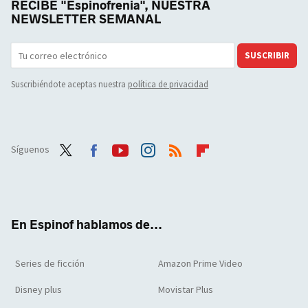
RECIBE "Espinofrenia", NUESTRA
NEWSLETTER SEMANAL
SUSCRIBIR
Suscribiéndote aceptas nuestra
política de privacidad
Síguenos
Twit
Face
Yout
Inst
RSS
Flip
ter
boo
ube
agra
boar
k
m
d
En Espinof hablamos de...
Series de ficción
Amazon Prime Video
Disney plus
Movistar Plus