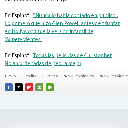
En Espinof |
"Nunca lo había contado en público".
Lo primero que hizo Glen Powell antes de triunfar
en Hollywood fue la versión infantil de
'Supervivientes'
En Espinof |
Todas las películas de Christopher
Nolan ordenadas de peor a mejor
TEMAS
Reality
Telecinco
Supervivientes
Superviviente
FACEBOOK
TWITTER
FLIPBOARD
E-
WHATSAPP
MAIL