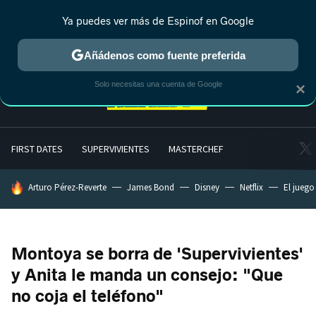
Ya puedes ver más de Espinof en Google
MENÚ
NUEVO
Añádenos como fuente preferida
Solo necesitas una cuenta de Google
×
FIRST DATES
SUPERVIVIENTES
MASTERCHEF
HOY SE HABLA DE
Arturo Pérez-Reverte
James Bond
Disney
Netflix
El juego
Montoya se borra de 'Supervivientes'
y Anita le manda un consejo: "Que
no coja el teléfono"