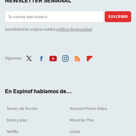
NEWSLETTER SEMANAL
SUSCRIBIR
Suscribiéndote aceptas nuestra
política de privacidad
Síguenos
Twit
Face
Yout
Inst
RSS
Flip
ter
boo
ube
agra
boar
k
m
d
En Espinof hablamos de...
Series de ficción
Amazon Prime Video
Disney plus
Movistar Plus
Netflix
Listas