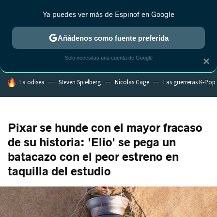
Ya puedes ver más de Espinof en Google
MENÚ
NUEVO
Añádenos como fuente preferida
CRÍTICA
ESTRENOS
REALITY
ANIME
RANKINGS CINE
RA
Solo necesitas una cuenta de Google
×
HOY SE HABLA DE
La odisea
Steven Spielberg
Nicolas Cage
Las guerreras K-Pop
Pixar se hunde con el mayor fracaso
de su historia: 'Elio' se pega un
batacazo con el peor estreno en
taquilla del estudio