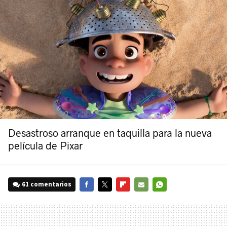
Desastroso arranque en taquilla para la nueva
película de Pixar
61 comentarios
FACEBOOK
TWITTER
FLIPBOARD
E-
WHATSAPP
MAIL