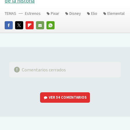
de la historia
TEMAS
Estrenos
Pixar
Disney
Elio
Elemental
FACEBOOK
TWITTER
FLIPBOARD
E-
WHATSAPP
MAIL
Comentarios cerrados
VER
54 COMENTARIOS