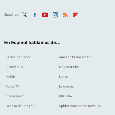
Síguenos
Twit
Face
Yout
Inst
RSS
Flip
ter
boo
ube
agra
boar
k
m
d
En Espinof hablamos de...
Series de ficción
Amazon Prime Video
Disney plus
Movistar Plus
Netflix
Listas
Apple TV
La odisea
Cine español
HBO Max
La casa del dragón
Spider-man: Brand New Day