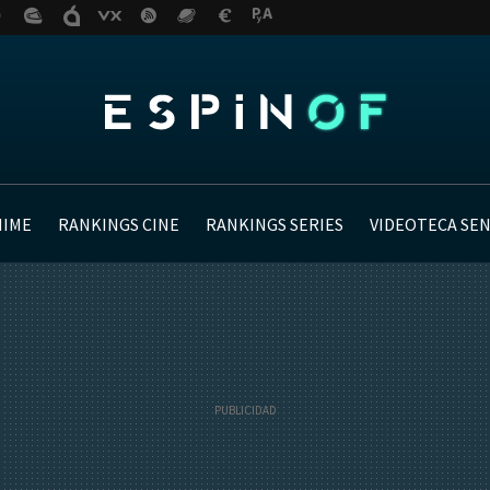
NIME
RANKINGS CINE
RANKINGS SERIES
VIDEOTECA SE