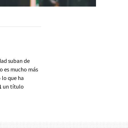
dad suban de
ero es mucho más
 lo que ha
1
un título