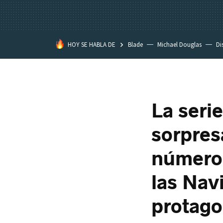
HOY SE HABLA DE
Blade
Michael Douglas
Di
La seri
sorpres
número 
las Nav
protago