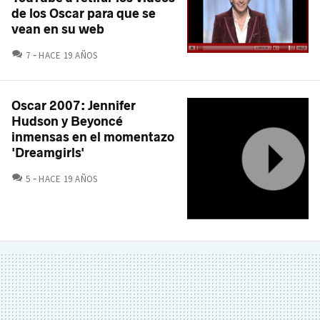
de los Oscar para que se
vean en su web
COMENTARIOS
7
HACE 19 AÑOS
Oscar 2007: Jennifer
Hudson y Beyoncé
inmensas en el momentazo
'Dreamgirls'
COMENTARIOS
5
HACE 19 AÑOS