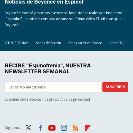
Noticias de Beyoncé en Espinof
Beyoncé:Beyoncé y muchos asesinatos: las historias reales que inspiraron
'Enjambre', la notable comedia de Amazon Prime Video.El útil consejo que
Beyoncé...
OTROS TEMAS:
Series de ficción
Amazon Prime Video
Apple TV
L
RECIBE "Espinofrenia", NUESTRA
NEWSLETTER SEMANAL
SUSCRIBIR
Suscribiéndote aceptas nuestra
política de privacidad
Síguenos