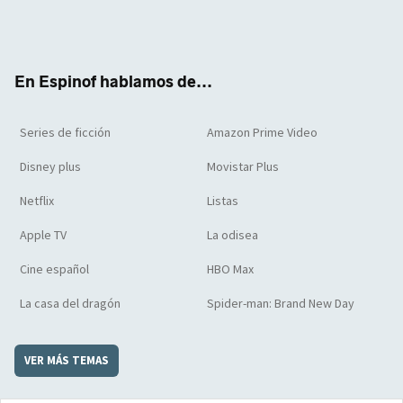
Twit
Face
Yout
Inst
RSS
Flip
ter
boo
ube
agra
boar
k
m
d
En Espinof hablamos de...
Series de ficción
Amazon Prime Video
Disney plus
Movistar Plus
Netflix
Listas
Apple TV
La odisea
Cine español
HBO Max
La casa del dragón
Spider-man: Brand New Day
VER MÁS TEMAS