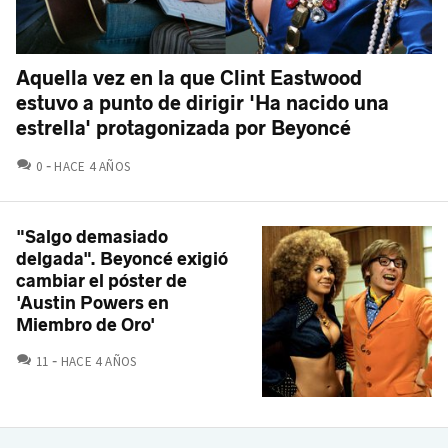
Aquella vez en la que Clint Eastwood
estuvo a punto de dirigir 'Ha nacido una
estrella' protagonizada por Beyoncé
COMENTARIOS
0
HACE 4 AÑOS
"Salgo demasiado
delgada". Beyoncé exigió
cambiar el póster de
'Austin Powers en
Miembro de Oro'
COMENTARIOS
11
HACE 4 AÑOS