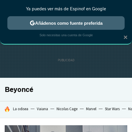
Ya puedes ver más de Espinof en Google
MENÚ
NUEVO
Añádenos como fuente preferida
CRÍTICA
ESTRENOS
REALITY
ANIME
RANKINGS CINE
RA
Solo necesitas una cuenta de Google
×
Beyoncé
HOY SE HABLA DE
La odisea
Vaiana
Nicolas Cage
Marvel
Star Wars
Na