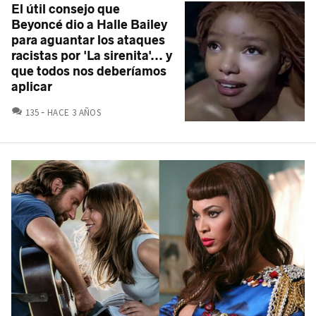
El útil consejo que
Beyoncé dio a Halle Bailey
para aguantar los ataques
racistas por 'La sirenita'... y
que todos nos deberíamos
aplicar
COMENTARIOS
135
HACE 3 AÑOS