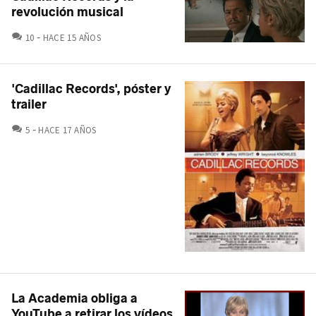
revolución musical
COMENTARIOS
10
HACE 15 AÑOS
'Cadillac Records', póster y
trailer
COMENTARIOS
5
HACE 17 AÑOS
La Academia obliga a
YouTube a retirar los vídeos