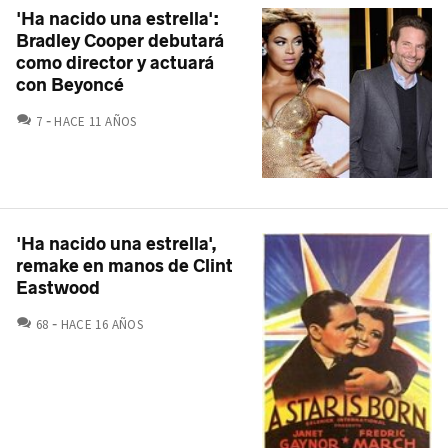
'Ha nacido una estrella':
Bradley Cooper debutará
como director y actuará
con Beyoncé
COMENTARIOS
7
HACE 11 AÑOS
'Ha nacido una estrella',
remake en manos de Clint
Eastwood
COMENTARIOS
68
HACE 16 AÑOS