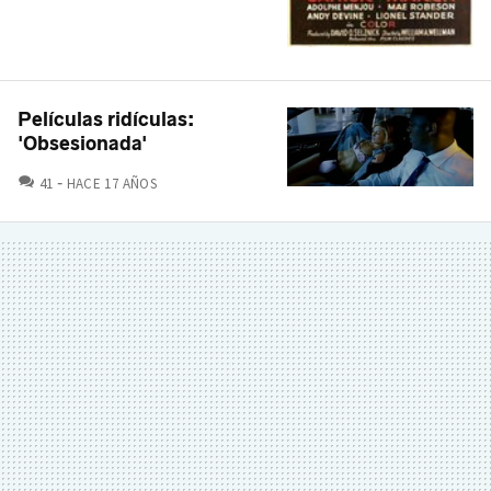
Películas ridículas:
'Obsesionada'
COMENTARIOS
41
HACE 17 AÑOS