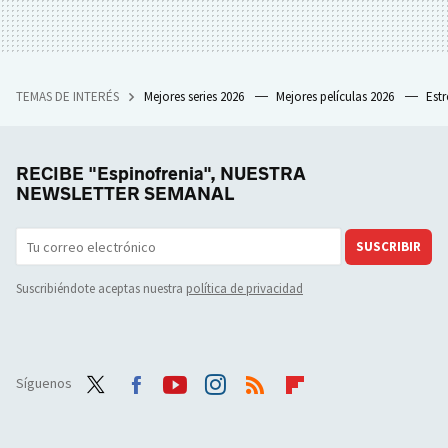
TEMAS DE INTERÉS
Mejores series 2026
Mejores películas 2026
Est
RECIBE "Espinofrenia", NUESTRA
NEWSLETTER SEMANAL
SUSCRIBIR
Suscribiéndote aceptas nuestra
política de privacidad
Síguenos
Twit
Face
Yout
Inst
RSS
Flip
ter
boo
ube
agra
boar