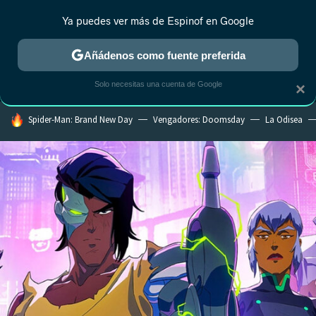
Ya puedes ver más de Espinof en Google
MENÚ
NUEVO
Añádenos como fuente preferida
CRÍTICA
ESTRENOS
REALITY
ANIME
RANKINGS CINE
RA
Solo necesitas una cuenta de Google
×
HOY SE HABLA DE
Spider-Man: Brand New Day
Vengadores: Doomsday
La Odisea