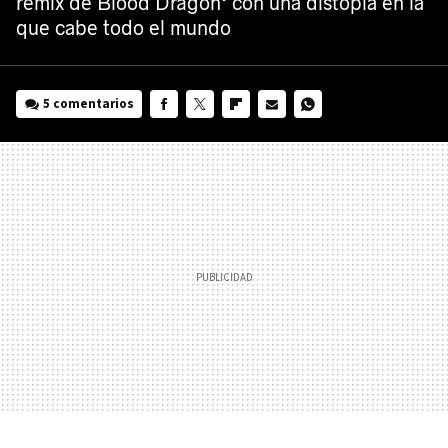
'
remix de Blood Dragon
con una distopia en la
que cabe todo el mundo
5 comentarios
FACEBOOK
TWITTER
FLIPBOARD
E-
WHATSAPP
MAIL