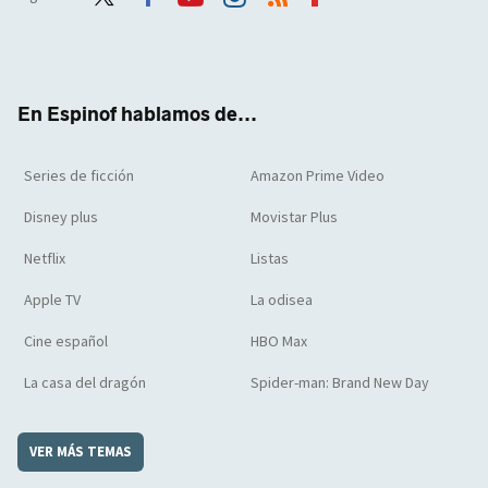
Twit
Face
Yout
Inst
RSS
Flip
ter
boo
ube
agra
boar
k
m
d
En Espinof hablamos de...
Series de ficción
Amazon Prime Video
Disney plus
Movistar Plus
Netflix
Listas
Apple TV
La odisea
Cine español
HBO Max
La casa del dragón
Spider-man: Brand New Day
VER MÁS TEMAS