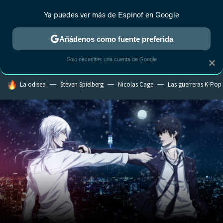
Ya puedes ver más de Espinof en Google
CRÍTICA
ESTRENOS
REALITY
ANIME
RANKINGS CINE
RA
Añádenos como fuente preferida
Solo necesitas una cuenta de Google
×
HOY SE HABLA DE
La odisea
Steven Spielberg
Nicolas Cage
Las guerreras K-Pop