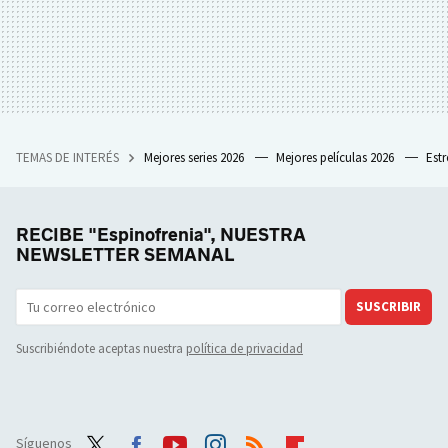
TEMAS DE INTERÉS
Mejores series 2026
Mejores películas 2026
Est
RECIBE "Espinofrenia", NUESTRA
NEWSLETTER SEMANAL
SUSCRIBIR
Suscribiéndote aceptas nuestra
política de privacidad
Síguenos