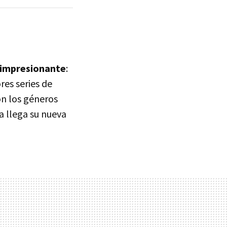
d impresionante
:
res series de
on los géneros
ora llega su nueva