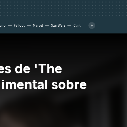
prio
Fallout
Marvel
Star Wars
Clint
res de 'The
dimental sobre