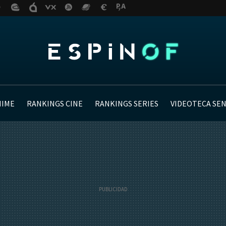
NIME
RANKINGS CINE
RANKINGS SERIES
VIDEOTECA SE