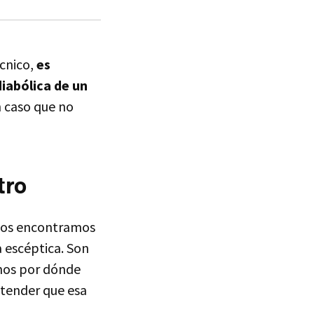
écnico,
es
diabólica de un
n caso que no
tro
Nos encontramos
a escéptica. Son
mos por dónde
ntender que esa