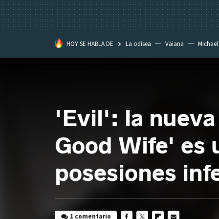
HOY SE HABLA DE
La odisea
Vaiana
Michael
Eastwood
'Evil': la nuev
Good Wife' es 
posesiones inf
1 comentario