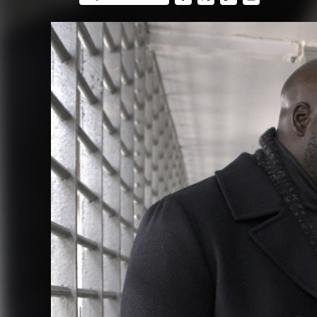
FACEBOOK
TWITTER
FLIPBOARD
E-
MAIL