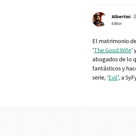
Albertini
Editor
El matrimonio d
'
The Good Wife
' 
abogados de lo q
fantásticos y hac
serie, '
Evil
', a Sy