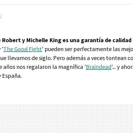
e
Robert y Michelle King es una garantía de calida
y '
The Good Fight
' pueden ser perfectamente las mejo
ue llevamos de siglo. Pero además a veces tontean c
e años nos regalaron la magnífica '
Braindead
'... y ah
Fy España.