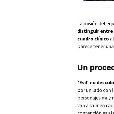
La misión del eq
distinguir entre
cuadro clínico
al
parece tener una
Un proced
'Evil' no descub
por un lado con l
personajes muy m
van a salir en ca
contención es al