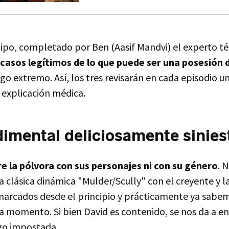
uipo, completado por Ben (Aasif Mandvi) el experto t
 casos legítimos de lo que puede ser una posesión 
go extremo. Así, los tres revisarán en cada episodio u
 explicación médica.
imental deliciosamente sinies
re la pólvora con sus personajes ni con su género
. 
a clásica dinámica "Mulder/Scully" con el creyente y l
arcados desde el principio y prácticamente ya sabe
da momento. Si bien David es contenido, se nos da a e
go impostada.