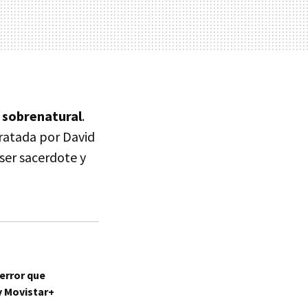
 sobrenatural
.
tratada por David
ser sacerdote y
terror que
y Movistar+