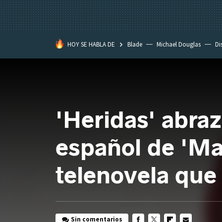
HOY SE HABLA DE
Blade
Michael Douglas
Di
'Heridas' abra
español de 'Mad
telenovela que
Sin comentarios