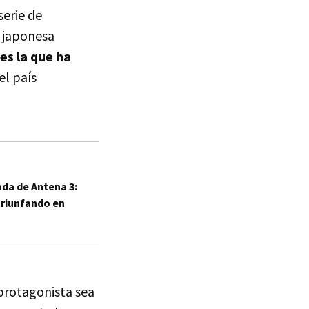
serie de
l japonesa
es la que ha
l país
ada de Antena 3:
triunfando en
rotagonista sea