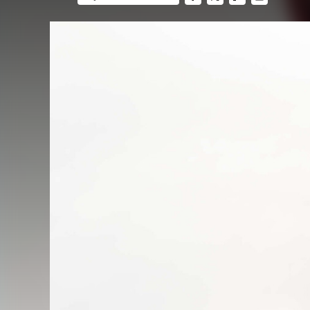
FACEBOOK
TWITTER
FLIPBOARD
E-
MAIL