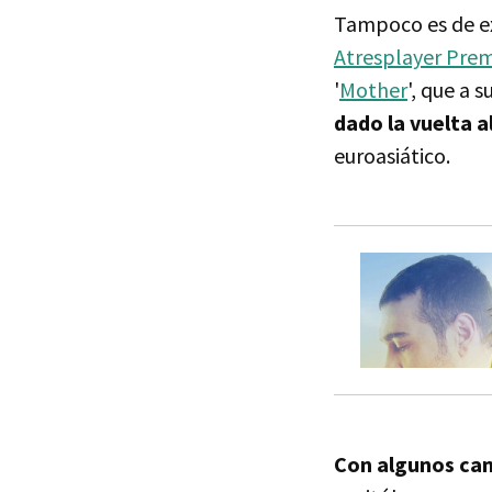
Tampoco es de ex
Atresplayer Pre
'
Mother
', que a 
dado la vuelta 
euroasiático.
Con algunos camb