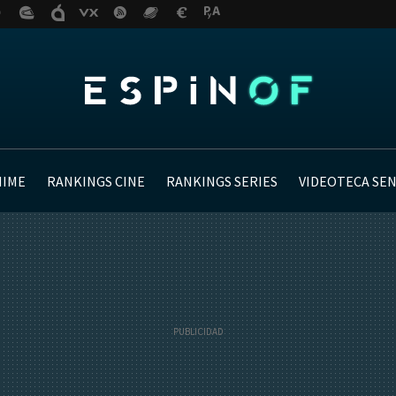
NIME
RANKINGS CINE
RANKINGS SERIES
VIDEOTECA SE