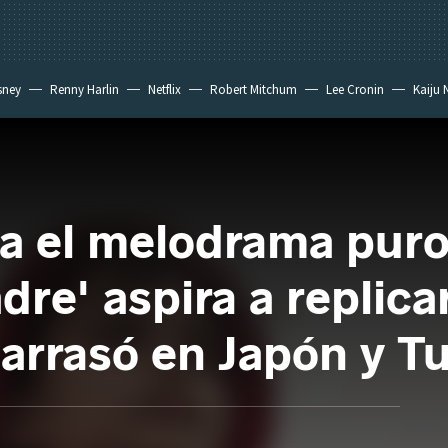
sney
Renny Harlin
Netflix
Robert Mitchum
Lee Cronin
Kaiju 
za el melodrama puro
re' aspira a replicar
 arrasó en Japón y T