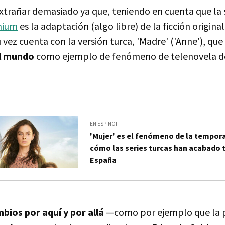
trañar demasiado ya que, teniendo en cuenta que la 
mium
es la adaptación (algo libre) de la ficción origina
su vez cuenta con la versión turca, 'Madre' ('Anne'), que
al mundo
como ejemplo de fenómeno de telenovela de
EN ESPINOF
'Mujer' es el fenómeno de la tempor
cómo las series turcas han acabado 
España
ios por aquí y por allá
—como por ejemplo que la p