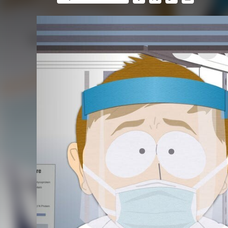
FACEBOOK
TWITTER
FLIPBOARD
E-
MAIL