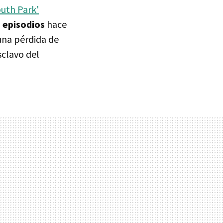
outh Park'
s episodios
hace
una pérdida de
sclavo del