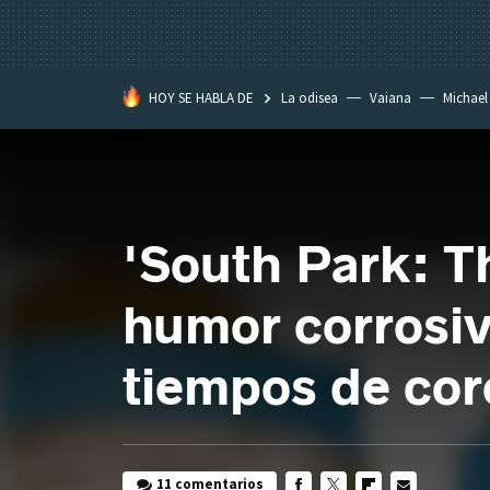
HOY SE HABLA DE
La odisea
Vaiana
Michael
Eastwood
'South Park: T
humor corrosiv
tiempos de cor
11 comentarios