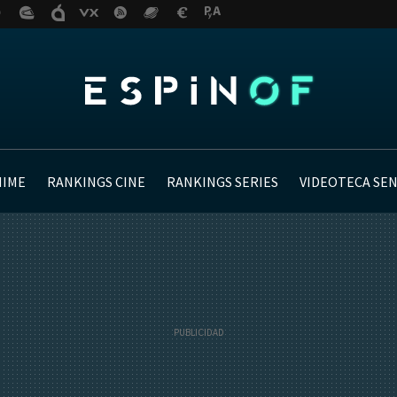
NIME
RANKINGS CINE
RANKINGS SERIES
VIDEOTECA SE