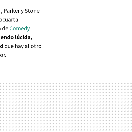
'
, Parker y Stone
mocuarta
n de
Comedy
iendo lúcida,
ad
que hay al otro
or.