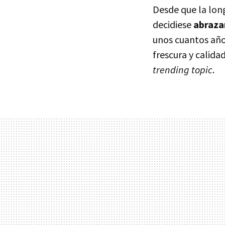
Desde que la lo
decidiese
abrazar
unos cuantos año
frescura y calida
trending topic
.