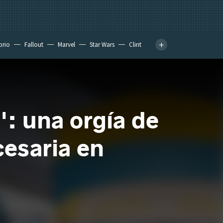
prio
Fallout
Marvel
Star Wars
Clint
: una orgía de
esaria en