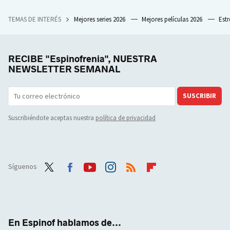
TEMAS DE INTERÉS
Mejores series 2026
Mejores películas 2026
Est
RECIBE "Espinofrenia", NUESTRA
NEWSLETTER SEMANAL
SUSCRIBIR
Suscribiéndote aceptas nuestra
política de privacidad
Síguenos
Twit
Face
Yout
Inst
RSS
Flip
ter
boo
ube
agra
boar
k
m
d
En Espinof hablamos de...