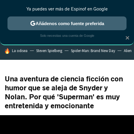
Ya puedes ver más de Espinof en Google
MENÚ
NUEVO
Añádenos como fuente preferida
CRÍTICA
ESTRENOS
REALITY
ANIME
RANKINGS CINE
RA
Solo necesitas una cuenta de Google
×
HOY SE HABLA DE
La odisea
Steven Spielberg
Spider-Man: Brand New Day
Alien
Una aventura de ciencia ficción con
humor que se aleja de Snyder y
Nolan. Por qué 'Superman' es muy
entretenida y emocionante