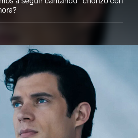
mos a seguir cantando "chorizo con
nora?