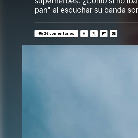
superhéroes. ¿Cómo si no íba
pan" al escuchar su banda so
26 comentarios
FACEBOOK
TWITTER
FLIPBOARD
E-
MAIL