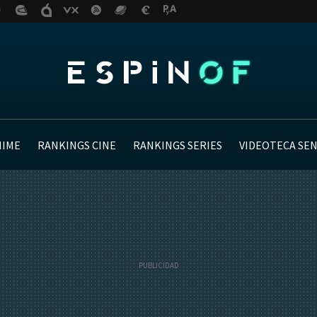
NIME
RANKINGS CINE
RANKINGS SERIES
VIDEOTECA SE