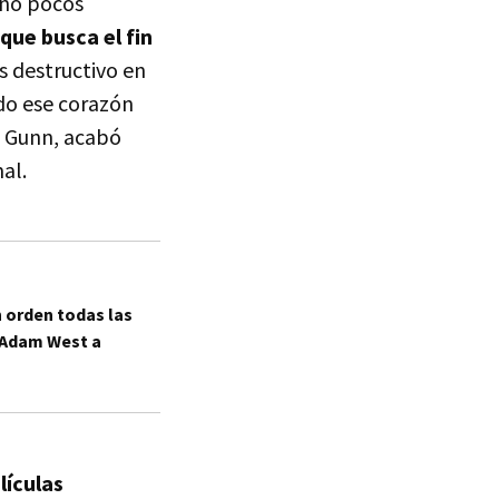
 no pocos
ue busca el fin
es destructivo en
do ese corazón
s Gunn, acabó
al.
n orden todas las
 Adam West a
lículas