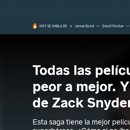
HOY SE HABLA DE
James Bond
David Fincher
Assassination Classroom
Todas las pelí
peor a mejor. Y
de Zack Snyde
Esta saga tiene la mejor pelícu