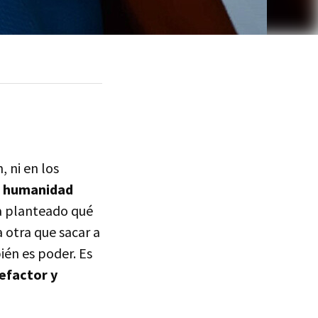
 ni en los
a humanidad
a planteado qué
 otra que sacar a
ién es poder. Es
efactor y