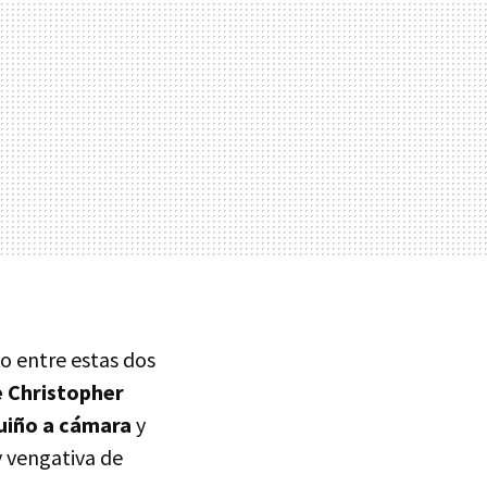
do entre estas dos
e Christopher
guiño a cámara
y
y vengativa de