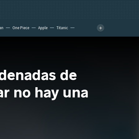
an
One Piece
Apple
Titanic
rdenadas de
gar no hay una