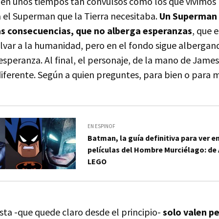
 en unos tiempos tan convulsos como los que vivimos
 el Superman que la Tierra necesitaba.
Un Superman q
las consecuencias, que no alberga esperanzas
, que 
alvar a la humanidad, pero en el fondo sigue albergan
esperanza. Al final, el personaje, de la mano de Jame
iferente. Según a quien preguntes, para bien o para m
EN ESPINOF
Batman, la guía definitiva para ver e
películas del Hombre Murciélago: de
LEGO
ista -que quede claro desde el principio-
solo valen pe