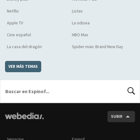
Netflix
Listas
Apple TV
La odisea
Cine español
HBO Max
La casa del dragón
Spider-man: Brand New Day
VER MÁS TEMAS
BUSCA
SUBIR
Sensacine
Espinof