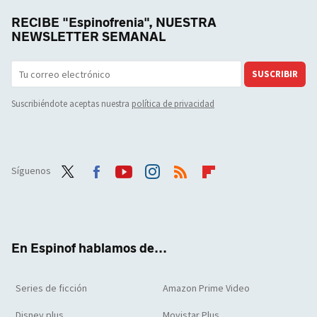
RECIBE "Espinofrenia", NUESTRA
NEWSLETTER SEMANAL
SUSCRIBIR
Suscribiéndote aceptas nuestra
política de privacidad
Síguenos
Twit
Face
Yout
Inst
RSS
Flip
ter
boo
ube
agra
boar
k
m
d
En Espinof hablamos de...
Series de ficción
Amazon Prime Video
Disney plus
Movistar Plus