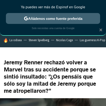
Ya puedes ver más de Espinof en Google
CRÍTICA
ESTRENOS
REALITY
ANIME
RANKINGS CINE
RA
Añádenos como fuente preferida
Solo necesitas una cuenta de Google
×
HOY SE HABLA DE
La odisea
Steven Spielberg
Nicolas Cage
Las guerreras K-Pop
Jeremy Renner rechazó volver a
Marvel tras su accidente porque se
sintió insultado: "¿Os pensáis que
sólo soy la mitad de Jeremy porque
me atropellaron?"