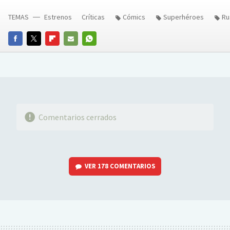
TEMAS
Estrenos
Críticas
Cómics
Superhéroes
Ru
FACEBOOK
TWITTER
FLIPBOARD
E-
WHATSAPP
MAIL
Comentarios cerrados
VER
178 COMENTARIOS