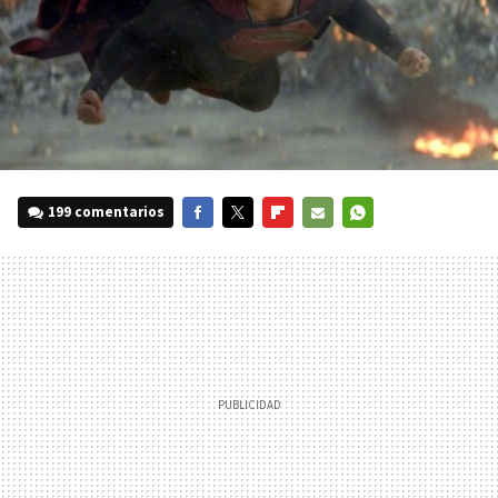
199 comentarios
FACEBOOK
TWITTER
FLIPBOARD
E-
WHATSAPP
MAIL