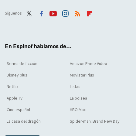
Síguenos
Twit
Face
Yout
Inst
RSS
Flip
ter
boo
ube
agra
boar
k
m
d
En Espinof hablamos de...
Series de ficción
Amazon Prime Video
Disney plus
Movistar Plus
Netflix
Listas
Apple TV
La odisea
Cine español
HBO Max
La casa del dragón
Spider-man: Brand New Day