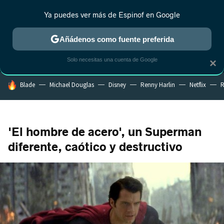
Ya puedes ver más de Espinof en Google
MENÚ
NUEVO
Añádenos como fuente preferida
CRÍTICA
ESTRENOS
REALITY
ANIME
RANKINGS CINE
RA
Solo necesitas una cuenta de Google
×
HOY SE HABLA DE
Blade
Michael Douglas
Disney
Renny Harlin
Netflix
R
'El hombre de acero', un Superman
diferente, caótico y destructivo