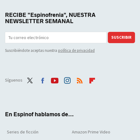
RECIBE "Espinofrenia", NUESTRA
NEWSLETTER SEMANAL
SUSCRIBIR
Suscribiéndote aceptas nuestra
política de privacidad
Síguenos
Twit
Face
Yout
Inst
RSS
Flip
ter
boo
ube
agra
boar
k
m
d
En Espinof hablamos de...
Series de ficción
Amazon Prime Video