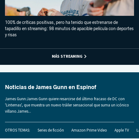
100% de críticas positivas, pero ha tenido que estrenarse de
tapadillo en streaming: 98 minutos de apacible película con deportes
y risas
MÁS STREAMING
Noticias de James Gunn en Espinof
James Gunn:James Gunn quiere resarcirse del último fracaso de DC con
'Linternas', que muestra un nuevo tráiler sensacional que suma un icónico
villano.James...
OTROS TEMAS:
Series de ficción
Amazon Prime Video
Apple TV
L