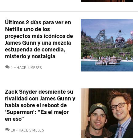
Últimos 2 días para ver en
Netflix uno de los
proyectos más icónicos de
James Gunn y una mezcla
estupenda de comedia,
misterio y nostalgia
COMENTARIOS
1
HACE 4 MESES
Zack Snyder desmiente su
rivalidad con James Gunn y
habla sobre el reboot de
'Superman': "Es el mejor
en eso"
COMENTARIOS
10
HACE 5 MESES