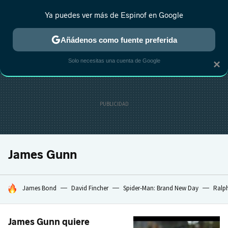
Ya puedes ver más de Espinof en Google
CRÍTICA
ESTRENOS
REALITY
ANIME
RANKINGS CINE
RA
Añádenos como fuente preferida
Solo necesitas una cuenta de Google
×
James Gunn
HOY SE HABLA DE
James Bond
David Fincher
Spider-Man: Brand New Day
Ralph
James Gunn quiere