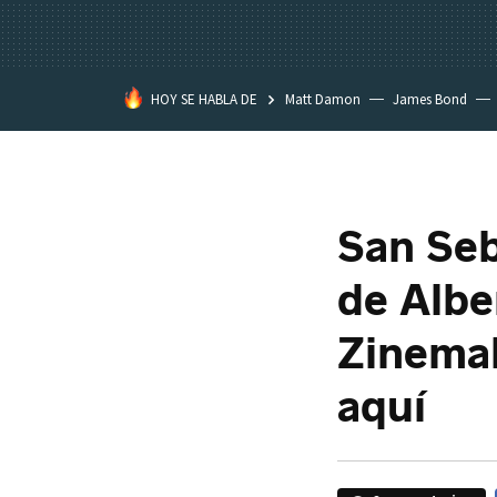
HOY SE HABLA DE
Matt Damon
James Bond
San Seb
de Albe
Zinemal
aquí