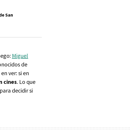
 de San
uego:
Miguel
conocidos de
en ver: si en
n cines
. Lo que
ara decidir si