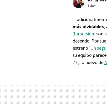
Editor
Tradicionalment
más olvidables
,
'Inmersión'
son s
deseado. Por sue
estrenó
'Un segu
su equipo parece
77', lo nuevo de
A