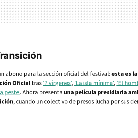
Transición
n abono para la sección oficial del festival:
esta es l
ción Oficial
tras
'7 vírgenes'
,
'La isla mínima'
,
'El homb
La peste'
. Ahora presenta
una película presidiaria a
ición
, cuando un colectivo de presos lucha por sus de