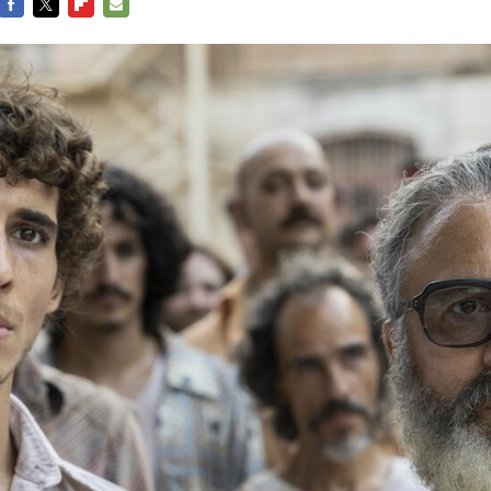
FACEBOOK
TWITTER
FLIPBOARD
E-
MAIL