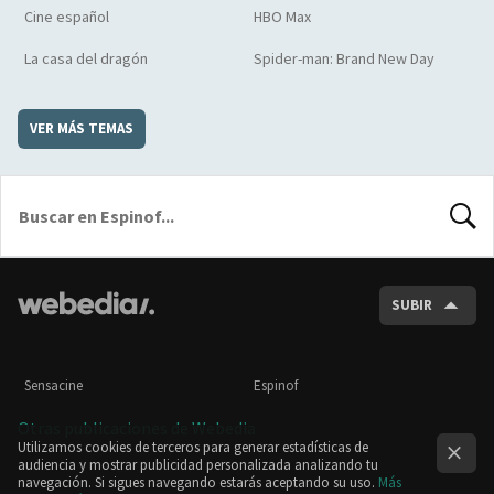
Cine español
HBO Max
La casa del dragón
Spider-man: Brand New Day
VER MÁS TEMAS
BUSCA
SUBIR
Sensacine
Espinof
Otras publicaciones de Webedia
Utilizamos cookies de terceros para generar estadísticas de
audiencia y mostrar publicidad personalizada analizando tu
navegación. Si sigues navegando estarás aceptando su uso.
Más