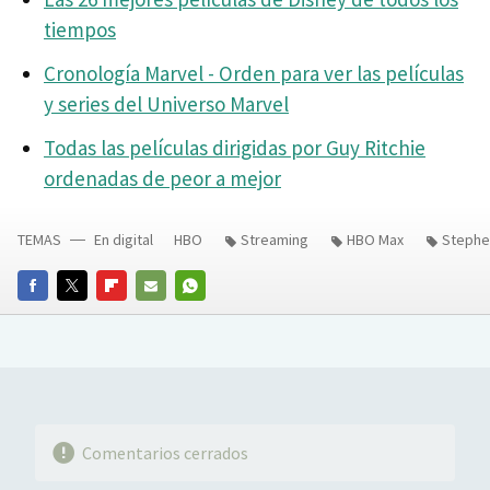
tiempos
Cronología Marvel - Orden para ver las películas
y series del Universo Marvel
Todas las películas dirigidas por Guy Ritchie
ordenadas de peor a mejor
TEMAS
En digital
HBO
Streaming
HBO Max
Stephe
FACEBOOK
TWITTER
FLIPBOARD
E-
WHATSAPP
MAIL
Comentarios cerrados