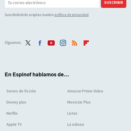
SUSCRIBIR
Suscribiéndote aceptas nuestra
política de privacidad
Síguenos
Twit
Face
Yout
Inst
RSS
Flip
ter
boo
ube
agra
boar
k
m
d
En Espinof hablamos de...
Series de ficción
Amazon Prime Video
Disney plus
Movistar Plus
Netflix
Listas
Apple TV
La odisea