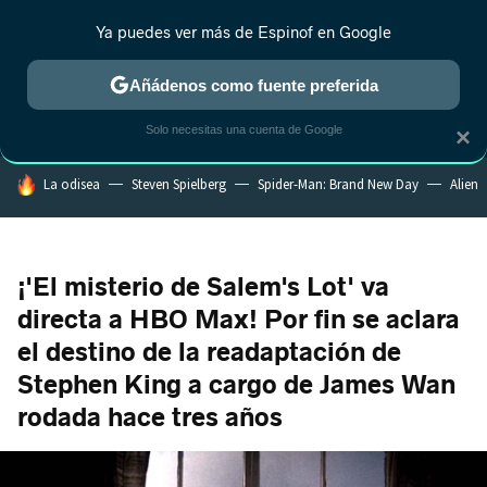
Ya puedes ver más de Espinof en Google
MENÚ
NUEVO
Añádenos como fuente preferida
CRÍTICA
ESTRENOS
REALITY
ANIME
RANKINGS CINE
RA
Solo necesitas una cuenta de Google
×
HOY SE HABLA DE
La odisea
Steven Spielberg
Spider-Man: Brand New Day
Alien
¡'El misterio de Salem's Lot' va
directa a HBO Max! Por fin se aclara
el destino de la readaptación de
Stephen King a cargo de James Wan
rodada hace tres años