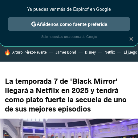
Ya puedes ver más de Espinof en Google
CRÍTICA
ESTRENOS
REALITY
ANIME
RANKINGS CINE
RA
Añádenos como fuente preferida
Solo necesitas una cuenta de Google
×
HOY SE HABLA DE
Arturo Pérez-Reverte
James Bond
Disney
Netflix
El juego
La temporada 7 de 'Black Mirror'
llegará a Netflix en 2025 y tendrá
como plato fuerte la secuela de uno
de sus mejores episodios