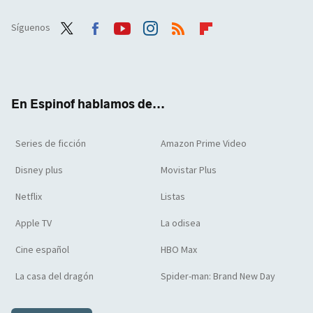
Síguenos
Twit
Face
Yout
Inst
RSS
Flip
ter
boo
ube
agra
boar
k
m
d
En Espinof hablamos de...
Series de ficción
Amazon Prime Video
Disney plus
Movistar Plus
Netflix
Listas
Apple TV
La odisea
Cine español
HBO Max
La casa del dragón
Spider-man: Brand New Day