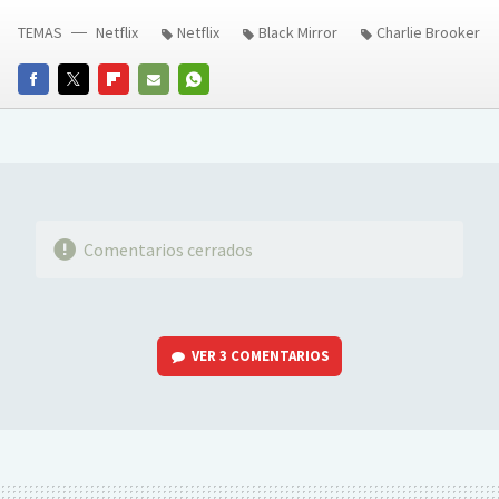
TEMAS
Netflix
Netflix
Black Mirror
Charlie Brooker
FACEBOOK
TWITTER
FLIPBOARD
E-
WHATSAPP
MAIL
Comentarios cerrados
VER
3 COMENTARIOS