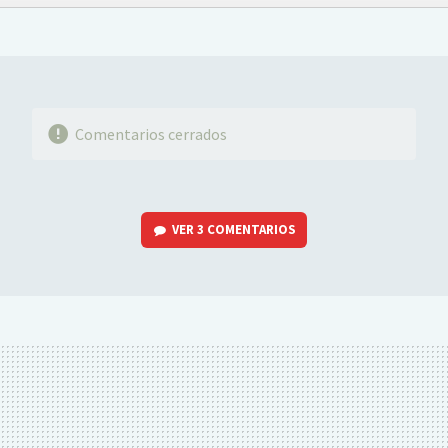
FACEBOOK
TWITTER
FLIPBOARD
E-
WHATSAPP
MAIL
Comentarios cerrados
VER
3 COMENTARIOS