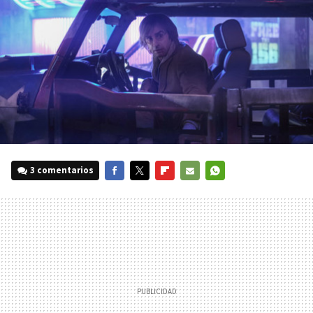
3 comentarios
FACEBOOK
TWITTER
FLIPBOARD
E-
WHATSAPP
MAIL