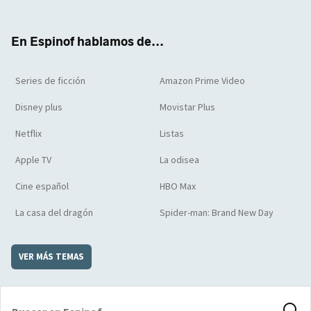
ter
boo
ube
agra
boar
k
m
d
En Espinof hablamos de...
Series de ficción
Amazon Prime Video
Disney plus
Movistar Plus
Netflix
Listas
Apple TV
La odisea
Cine español
HBO Max
La casa del dragón
Spider-man: Brand New Day
VER MÁS TEMAS