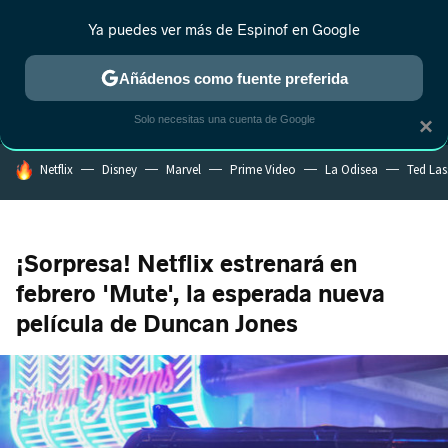
Ya puedes ver más de Espinof en Google
MENÚ
NUEVO
Añádenos como fuente preferida
CRÍTICA
ESTRENOS
REALITY
ANIME
RANKINGS CINE
RA
Solo necesitas una cuenta de Google
×
HOY SE HABLA DE
Netflix
Disney
Marvel
Prime Video
La Odisea
Ted La
¡Sorpresa! Netflix estrenará en
febrero 'Mute', la esperada nueva
película de Duncan Jones