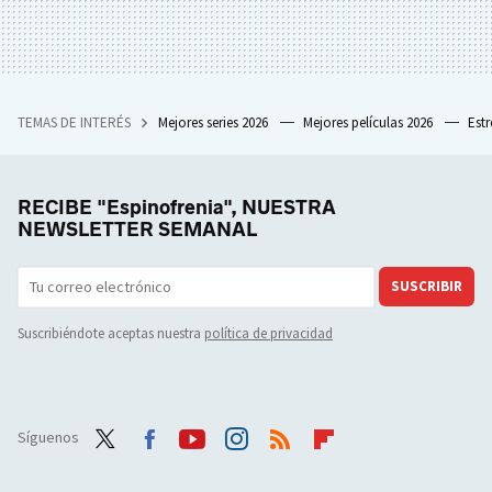
TEMAS DE INTERÉS
Mejores series 2026
Mejores películas 2026
Est
RECIBE "Espinofrenia", NUESTRA
NEWSLETTER SEMANAL
SUSCRIBIR
Suscribiéndote aceptas nuestra
política de privacidad
Síguenos
Twit
Face
Yout
Inst
RSS
Flip