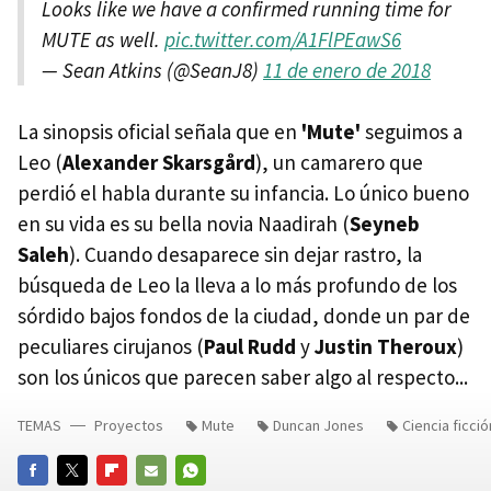
Looks like we have a confirmed running time for
MUTE as well.
pic.twitter.com/A1FlPEawS6
— Sean Atkins (@SeanJ8)
11 de enero de 2018
La sinopsis oficial señala que en
'Mute'
seguimos a
Leo (
Alexander Skarsgård
), un camarero que
perdió el habla durante su infancia. Lo único bueno
en su vida es su bella novia Naadirah (
Seyneb
Saleh
). Cuando desaparece sin dejar rastro, la
búsqueda de Leo la lleva a lo más profundo de los
sórdido bajos fondos de la ciudad, donde un par de
peculiares cirujanos (
Paul Rudd
y
Justin Theroux
)
son los únicos que parecen saber algo al respecto...
TEMAS
Proyectos
Mute
Duncan Jones
Ciencia ficció