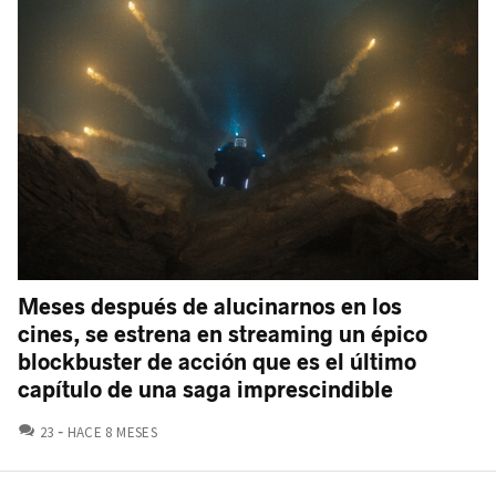
Meses después de alucinarnos en los
cines, se estrena en streaming un épico
blockbuster de acción que es el último
capítulo de una saga imprescindible
COMENTARIOS
23
HACE 8 MESES