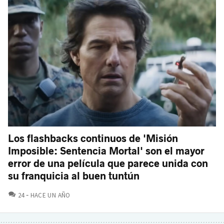
Los flashbacks continuos de 'Misión
Imposible: Sentencia Mortal' son el mayor
error de una película que parece unida con
su franquicia al buen tuntún
COMENTARIOS
24
HACE UN AÑO