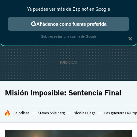
Ya puedes ver más de Espinof en Google
MENÚ
NUEVO
Añádenos como fuente preferida
CRÍTICA
ESTRENOS
REALITY
ANIME
RANKINGS CINE
RA
Solo necesitas una cuenta de Google
×
Misión Imposible: Sentencia Final
HOY SE HABLA DE
La odisea
Steven Spielberg
Nicolas Cage
Las guerreras K-Po