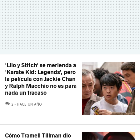
'Lilo y Stitch' se merienda a
'Karate Kid: Legends', pero
la película con Jackie Chan
y Ralph Macchio no es para
nada un fracaso
COMENTARIOS
2
HACE UN AÑO
Cómo Tramell Tillman dio