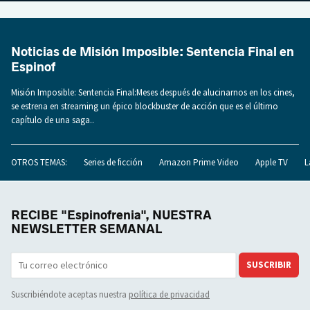
Noticias de Misión Imposible: Sentencia Final en
Espinof
Misión Imposible: Sentencia Final:Meses después de alucinarnos en los cines,
se estrena en streaming un épico blockbuster de acción que es el último
capítulo de una saga..
OTROS TEMAS:
Series de ficción
Amazon Prime Video
Apple TV
L
RECIBE "Espinofrenia", NUESTRA
NEWSLETTER SEMANAL
SUSCRIBIR
Suscribiéndote aceptas nuestra
política de privacidad