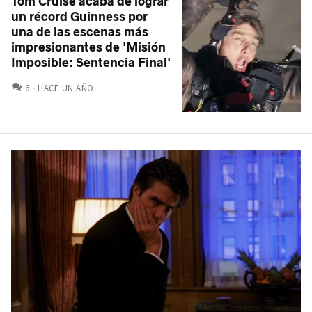
Tom Cruise acaba de lograr
un récord Guinness por
una de las escenas más
impresionantes de 'Misión
Imposible: Sentencia Final'
COMENTARIOS
6
HACE UN AÑO