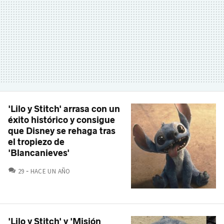
'Lilo y Stitch' arrasa con un
éxito histórico y consigue
que Disney se rehaga tras
el tropiezo de
'Blancanieves'
COMENTARIOS
29
HACE UN AÑO
'Lilo y Stitch' y 'Misión