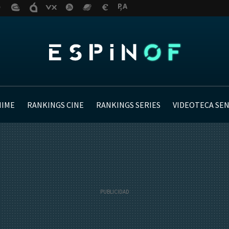
NIME
RANKINGS CINE
RANKINGS SERIES
VIDEOTECA SE