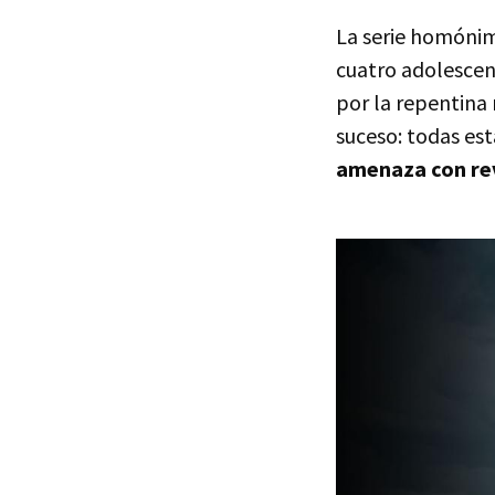
La serie homónim
cuatro adolescen
por la repentina 
suceso: todas es
amenaza con re