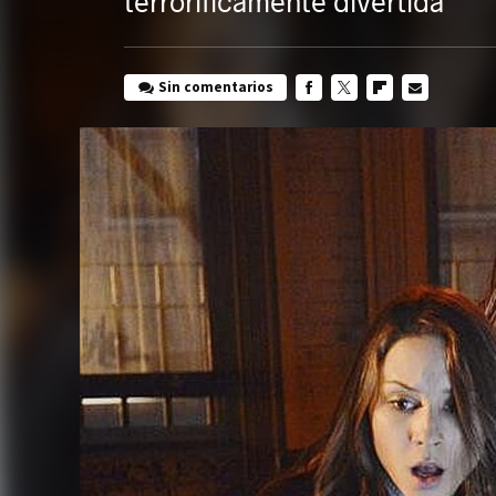
terroríficamente divertida
Sin comentarios
FACEBOOK
TWITTER
FLIPBOARD
E-
MAIL