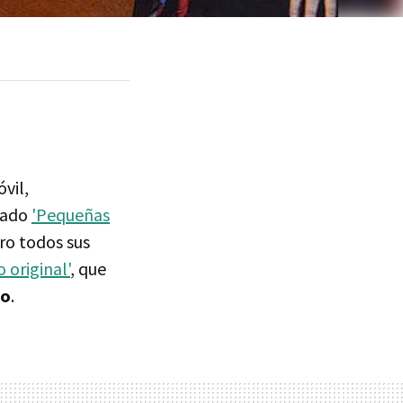
vil,
mado
'Pequeñas
ro todos sus
 original'
, que
mo
.