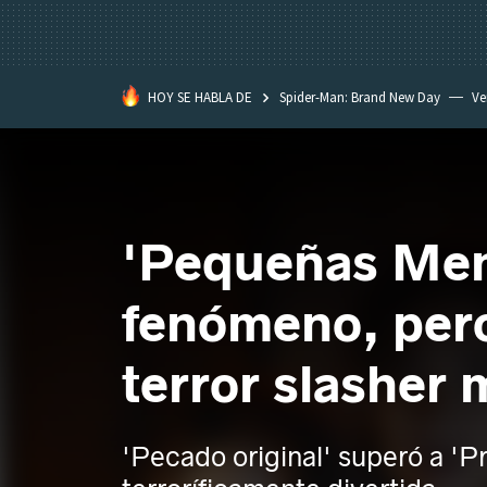
HOY SE HABLA DE
Spider-Man: Brand New Day
Ve
Black Lagoon
David Lynch
'Pequeñas Ment
fenómeno, pero 
terror slasher 
'Pecado original' superó a 'Pr