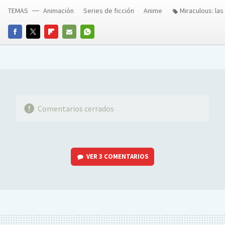
TEMAS
Animación
Series de ficción
Anime
Miraculous: la
FACEBOOK
TWITTER
FLIPBOARD
E-
WHATSAPP
MAIL
Comentarios cerrados
VER
3 COMENTARIOS