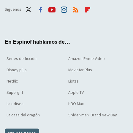
Síguenos
Twit
Face
Yout
Inst
RSS
Flip
ter
boo
ube
agra
boar
k
m
d
En Espinof hablamos de...
Series de ficción
Amazon Prime Video
Disney plus
Movistar Plus
Netflix
Listas
Supergirl
Apple TV
La odisea
HBO Max
La casa del dragón
Spider-man: Brand New Day