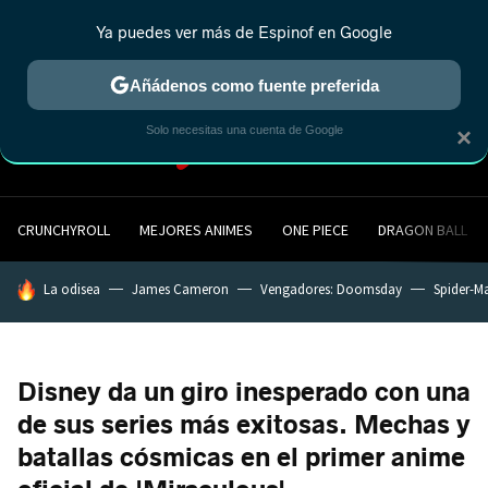
Ya puedes ver más de Espinof en Google
MENÚ
NUEVO
Añádenos como fuente preferida
Solo necesitas una cuenta de Google
×
CRUNCHYROLL
MEJORES ANIMES
ONE PIECE
DRAGON BALL
HOY SE HABLA DE
La odisea
James Cameron
Vengadores: Doomsday
Spider-M
Disney da un giro inesperado con una
de sus series más exitosas. Mechas y
batallas cósmicas en el primer anime