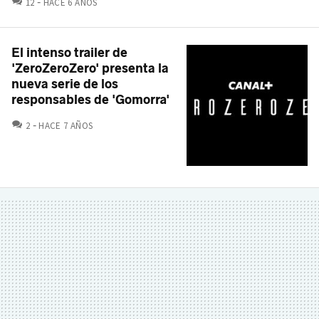
12
HACE 6 AÑOS
El intenso trailer de
'ZeroZeroZero' presenta la
nueva serie de los
responsables de 'Gomorra'
COMENTARIOS
2
HACE 7 AÑOS