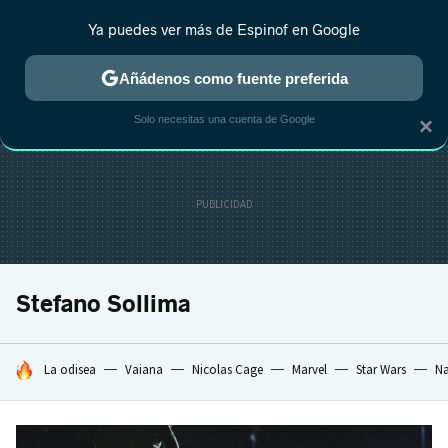
Ya puedes ver más de Espinof en Google
MENÚ
NUEVO
Añádenos como fuente preferida
CRÍTICA
ESTRENOS
REALITY
ANIME
RANKINGS CINE
RA
Solo necesitas una cuenta de Google
×
Stefano Sollima
HOY SE HABLA DE
La odisea
Vaiana
Nicolas Cage
Marvel
Star Wars
Na