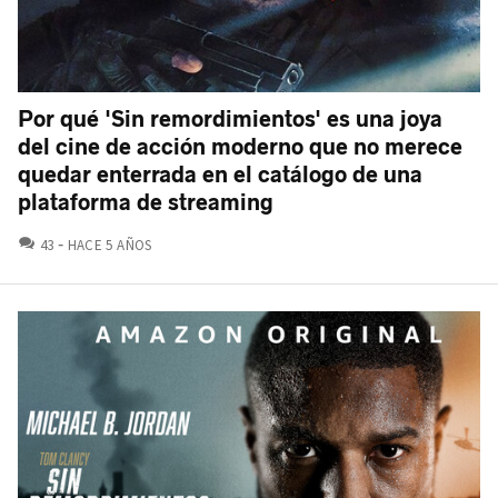
Por qué 'Sin remordimientos' es una joya
del cine de acción moderno que no merece
quedar enterrada en el catálogo de una
plataforma de streaming
COMENTARIOS
43
HACE 5 AÑOS