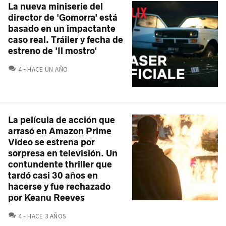
La nueva miniserie del
director de 'Gomorra' está
basado en un impactante
caso real. Tráiler y fecha de
estreno de 'Il mostro'
COMENTARIOS
4
HACE UN AÑO
La película de acción que
arrasó en Amazon Prime
Video se estrena por
sorpresa en televisión. Un
contundente thriller que
tardó casi 30 años en
hacerse y fue rechazado
por Keanu Reeves
COMENTARIOS
4
HACE 3 AÑOS