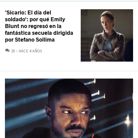
'Sicario: El día del
soldado': por qué Emily
Blunt no regresó en la
fantástica secuela dirigida
por Stefano Sollima
COMENTARIOS
20
HACE 4 AÑOS