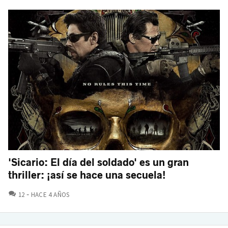
'Sicario: El día del soldado' es un gran
thriller: ¡así se hace una secuela!
COMENTARIOS
12
HACE 4 AÑOS