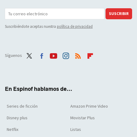
SUSCRIBIR
Suscribiéndote aceptas nuestra
política de privacidad
Síguenos
Twit
Face
Yout
Inst
RSS
Flip
ter
boo
ube
agra
boar
k
m
d
En Espinof hablamos de...
Series de ficción
Amazon Prime Video
Disney plus
Movistar Plus
Netflix
Listas