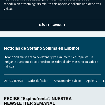
tapadillo en streaming: 98 minutos de apacible película con deportes
y risas
MÁS STREAMING
Noticias de Stefano Sollima en Espinof
Stefano Sollima:Se acaba de estrenar y ya es número 1 en 52 países. Un
intrigante true crime de solo 4 episodios sobre el primer asesino en serie de
Italia.La..
OTROS TEMAS:
Series de ficción
Amazon Prime Video
Apple TV
L
RECIBE "Espinofrenia", NUESTRA
NEWSLETTER SEMANAL