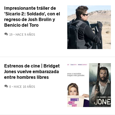
Impresionante tráiler de
'Sicario 2: Soldado', con el
regreso de Josh Brolin y
Benicio del Toro
COMENTARIOS
19
HACE 9 AÑOS
Estrenos de cine | Bridget
Jones vuelve embarazada
entre hombres libres
COMENTARIOS
0
HACE 10 AÑOS