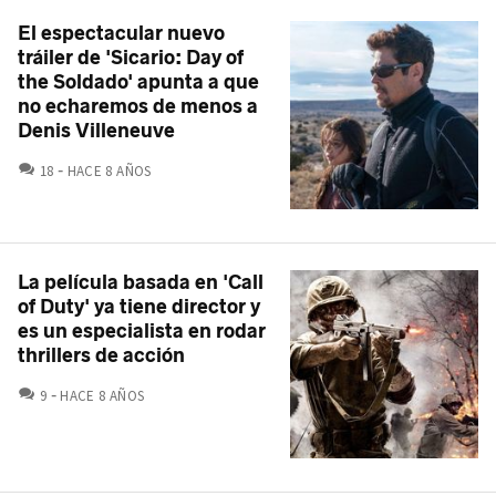
El espectacular nuevo
tráiler de 'Sicario: Day of
the Soldado' apunta a que
no echaremos de menos a
Denis Villeneuve
COMENTARIOS
18
HACE 8 AÑOS
La película basada en 'Call
of Duty' ya tiene director y
es un especialista en rodar
thrillers de acción
COMENTARIOS
9
HACE 8 AÑOS