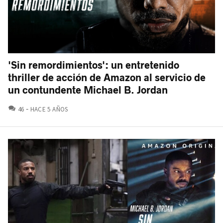
'Sin remordimientos': un entretenido
thriller de acción de Amazon al servicio de
un contundente Michael B. Jordan
COMENTARIOS
46
HACE 5 AÑOS