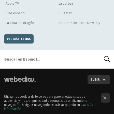
Apple TV
La odisea
Cine español
HBO Max
La casa del dragón
Spider-man: Brand New Day
VER MÁS TEMAS
BUSCA
SUBIR
Utilizamos cookies de terceros para generar estadísticas de
Sensacine
Espinof
audiencia y mostrar publicidad personalizada analizando tu
navegación. Si sigues navegando estarás aceptando su uso.
Más
Otras publicaciones de Webedia
información