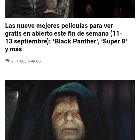
Las nueve mejores películas para ver
gratis en abierto este fin de semana (11-
13 septiembre): 'Black Panther', 'Super 8'
y más
COMENTARIOS
2
HACE 6 AÑOS