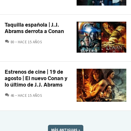
Taquilla española | J.J.
Abrams derrota a Conan
COMENTARIOS
80
HACE 15 AÑOS
Estrenos de cine | 19 de
agosto | El nuevo Conan y
lo último de J.J. Abrams
COMENTARIOS
46
HACE 15 AÑOS
MÁS ANTIGUAS
»