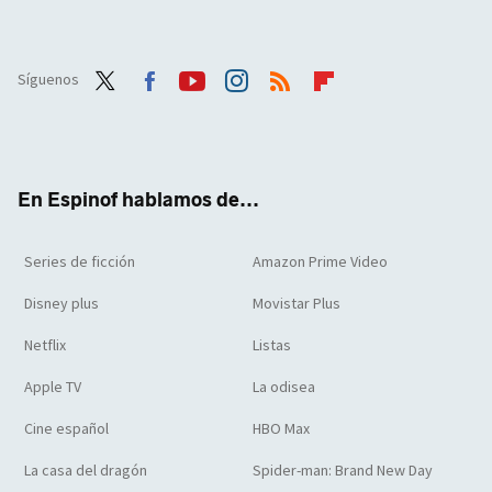
Síguenos
Twit
Face
Yout
Inst
RSS
Flip
ter
boo
ube
agra
boar
k
m
d
En Espinof hablamos de...
Series de ficción
Amazon Prime Video
Disney plus
Movistar Plus
Netflix
Listas
Apple TV
La odisea
Cine español
HBO Max
La casa del dragón
Spider-man: Brand New Day