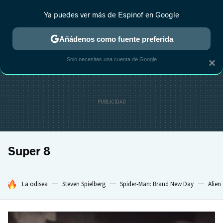
Ya puedes ver más de Espinof en Google
CRÍTICA
ESTRENOS
REALITY
ANIME
RANKINGS CINE
RA
Añádenos como fuente preferida
Solo necesitas una cuenta de Google
×
Super 8
HOY SE HABLA DE
La odisea
Steven Spielberg
Spider-Man: Brand New Day
Alien