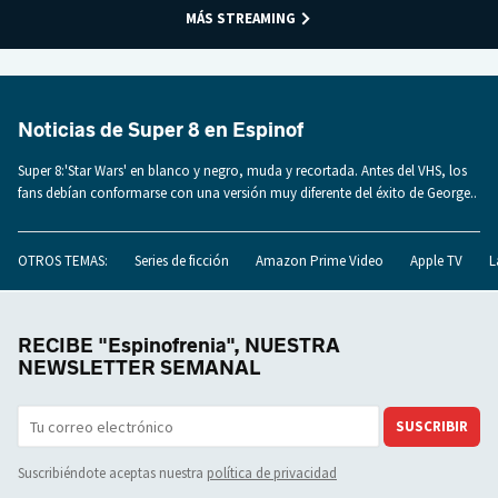
MÁS STREAMING
Noticias de Super 8 en Espinof
Super 8:'Star Wars' en blanco y negro, muda y recortada. Antes del VHS, los
fans debían conformarse con una versión muy diferente del éxito de George..
OTROS TEMAS:
Series de ficción
Amazon Prime Video
Apple TV
L
RECIBE "Espinofrenia", NUESTRA
NEWSLETTER SEMANAL
SUSCRIBIR
Suscribiéndote aceptas nuestra
política de privacidad