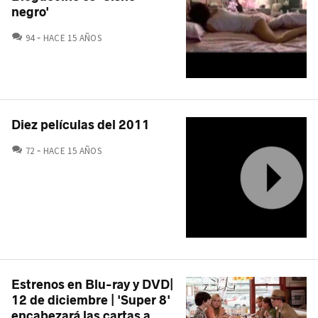
negro'
COMENTARIOS
94
HACE 15 AÑOS
Diez películas del 2011
COMENTARIOS
72
HACE 15 AÑOS
Estrenos en Blu-ray y DVD|
12 de diciembre | 'Super 8'
encabezará las cartas a