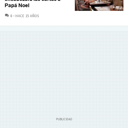
Papá Noel
COMENTARIOS
8
HACE 15 AÑOS