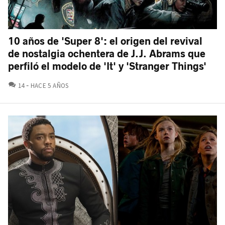
10 años de 'Super 8': el origen del revival
de nostalgia ochentera de J.J. Abrams que
perfiló el modelo de 'It' y 'Stranger Things'
COMENTARIOS
14
HACE 5 AÑOS