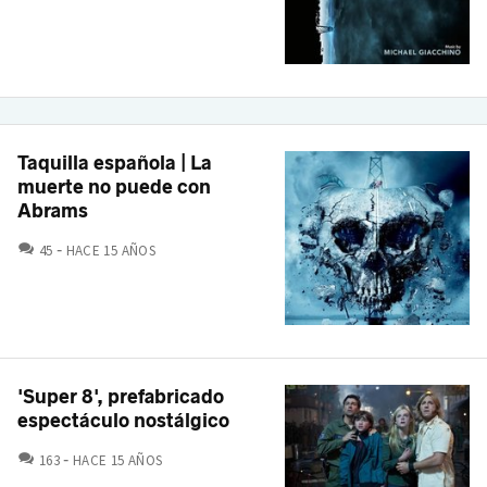
Taquilla española | La
muerte no puede con
Abrams
COMENTARIOS
45
HACE 15 AÑOS
'Super 8', prefabricado
espectáculo nostálgico
COMENTARIOS
163
HACE 15 AÑOS