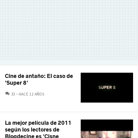
Cine de antaño: El caso de
'Super 8'
COMENTARIOS
33
HACE 12 AÑOS
La mejor película de 2011
según los lectores de
Blogdecine es 'Cisne