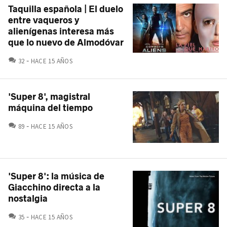
Taquilla española | El duelo
entre vaqueros y
alienígenas interesa más
que lo nuevo de Almodóvar
COMENTARIOS
32
HACE 15 AÑOS
'Super 8', magistral
máquina del tiempo
COMENTARIOS
89
HACE 15 AÑOS
'Super 8': la música de
Giacchino directa a la
nostalgia
COMENTARIOS
35
HACE 15 AÑOS