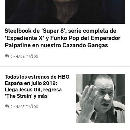
Steelbook de 'Super 8', serie completa de
'Expediente X' y Funko Pop del Emperador
Palpatine en nuestro Cazando Gangas
COMENTARIOS
0
HACE 7 AÑOS
Todos los estrenos de HBO
España en julio 2019:
Llega Jesús Gil, regresa
'The Strain' y más
COMENTARIOS
2
HACE 7 AÑOS