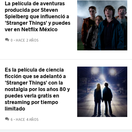
La película de aventuras
producida por Steven
Spielberg que influenció a
'Stranger Things' y puedes
ver en Netflix México
COMENTARIOS
0
HACE 2 AÑOS
Es la película de ciencia
ficción que se adelantó a
'Stranger Things' con la
nostalgia por los años 80 y
puedes verla gratis en
streaming por tiempo
limitado
COMENTARIOS
6
HACE 4 AÑOS