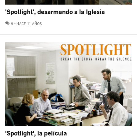
'Spotlight', desarmando a la Iglesia
COMENTARIOS
9
HACE 11 AÑOS
'Spotlight', la película