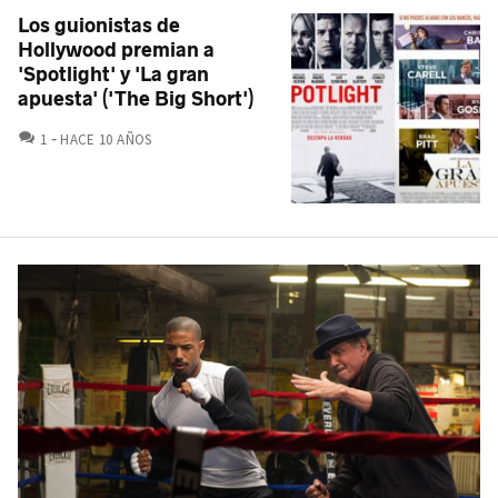
Los guionistas de
Hollywood premian a
'Spotlight' y 'La gran
apuesta' ('The Big Short')
COMENTARIOS
1
HACE 10 AÑOS