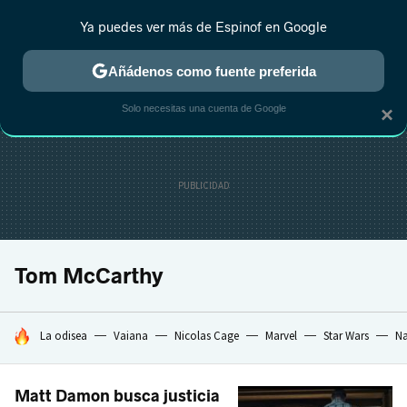
Ya puedes ver más de Espinof en Google
CRÍTICA
ESTRENOS
REALITY
ANIME
RANKINGS CINE
RA
Añádenos como fuente preferida
Solo necesitas una cuenta de Google
×
Tom McCarthy
HOY SE HABLA DE
La odisea
Vaiana
Nicolas Cage
Marvel
Star Wars
Na
Matt Damon busca justicia