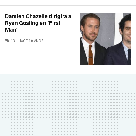
Damien Chazelle dirigirá a
Ryan Gosling en 'First
Man'
COMENTARIOS
13
HACE 10 AÑOS