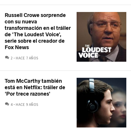
Russell Crowe sorprende
con su nueva
transformación en el tráiler
de 'The Loudest Voice',
serie sobre el creador de
Fox News
COMENTARIOS
2
HACE 7 AÑOS
Tom McCarthy también
está en Netflix: tráiler de
'Por trece razones'
COMENTARIOS
4
HACE 9 AÑOS