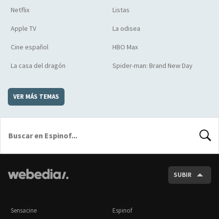
Netflix
Listas
Apple TV
La odisea
Cine español
HBO Max
La casa del dragón
Spider-man: Brand New Day
VER MÁS TEMAS
BUSCA
SUBIR
Sensacine
Espinof