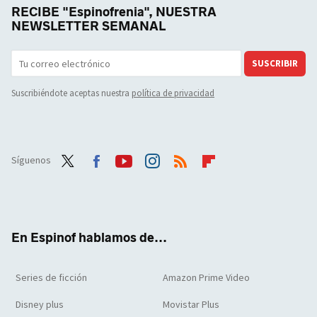
RECIBE "Espinofrenia", NUESTRA
NEWSLETTER SEMANAL
SUSCRIBIR
Suscribiéndote aceptas nuestra
política de privacidad
Síguenos
Twit
Face
Yout
Inst
RSS
Flip
ter
boo
ube
agra
boar
k
m
d
En Espinof hablamos de...
Series de ficción
Amazon Prime Video
Disney plus
Movistar Plus