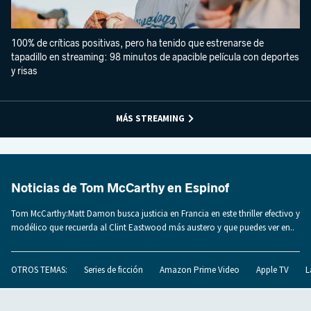
100% de críticas positivas, pero ha tenido que estrenarse de
tapadillo en streaming: 98 minutos de apacible película con deportes
y risas
MÁS STREAMING
Noticias de Tom McCarthy en Espinof
Tom McCarthy:Matt Damon busca justicia en Francia en este thriller efectivo y
modélico que recuerda al Clint Eastwood más austero y que puedes ver en..
OTROS TEMAS:
Series de ficción
Amazon Prime Video
Apple TV
L