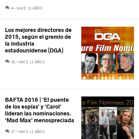
COMENTARIOS
4
HACE 11 AÑOS
Los mejores directores de
2015, según el gremio de
la industria
estadounidense (DGA)
COMENTARIOS
10
HACE 11 AÑOS
BAFTA 2016 | 'El puente
de los espías' y 'Carol'
lideran las nominaciones.
'Mad Max' menospreciada
COMENTARIOS
27
HACE 11 AÑOS