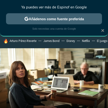
Ya puedes ver más de Espinof en Google
MENÚ
NUEVO
Añádenos como fuente preferida
CRÍTICA
ESTRENOS
REALITY
ANIME
RANKINGS CINE
RA
Solo necesitas una cuenta de Google
×
HOY SE HABLA DE
Arturo Pérez-Reverte
James Bond
Disney
Netflix
El juego