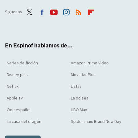
Síguenos
Twit
Face
Yout
Inst
RSS
Flip
ter
boo
ube
agra
boar
k
m
d
En Espinof hablamos de...
Series de ficción
Amazon Prime Video
Disney plus
Movistar Plus
Netflix
Listas
Apple TV
La odisea
Cine español
HBO Max
La casa del dragón
Spider-man: Brand New Day