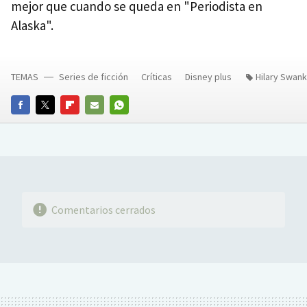
mejor que cuando se queda en "Periodista en
Alaska".
TEMAS
Series de ficción
Críticas
Disney plus
Hilary Swank
FACEBOOK
TWITTER
FLIPBOARD
E-
WHATSAPP
MAIL
Comentarios cerrados