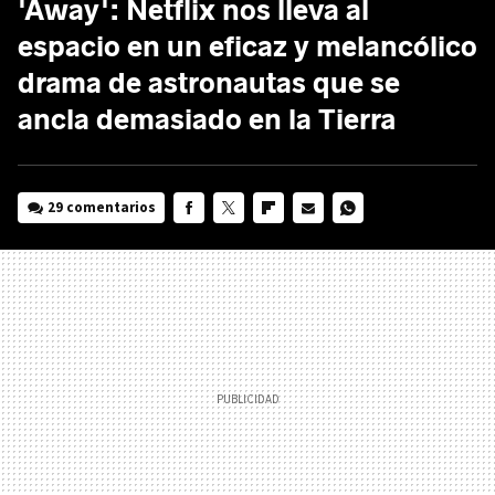
'Away': Netflix nos lleva al
espacio en un eficaz y melancólico
drama de astronautas que se
ancla demasiado en la Tierra
29 comentarios
FACEBOOK
TWITTER
FLIPBOARD
E-
WHATSAPP
MAIL