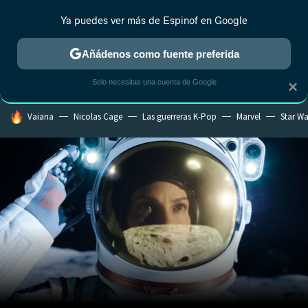
Ya puedes ver más de Espinof en Google
MENÚ
NUEVO
Añádenos como fuente preferida
CRÍTICA
ESTRENOS
REALITY
ANIME
RANKINGS CINE
RA
Solo necesitas una cuenta de Google
×
HOY SE HABLA DE
Vaiana
Nicolas Cage
Las guerreras K-Pop
Marvel
Star Wa