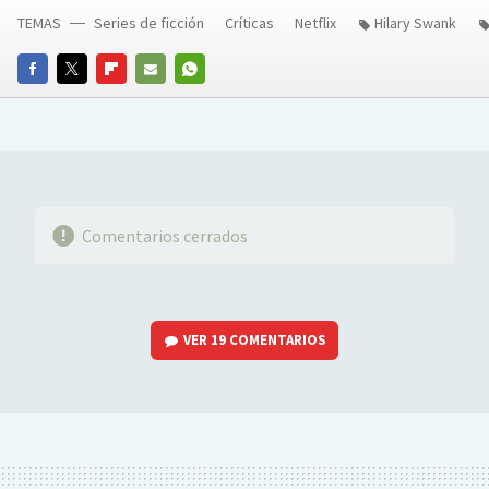
TEMAS
Series de ficción
Críticas
Netflix
Hilary Swank
FACEBOOK
TWITTER
FLIPBOARD
E-
WHATSAPP
MAIL
Comentarios cerrados
VER
19 COMENTARIOS