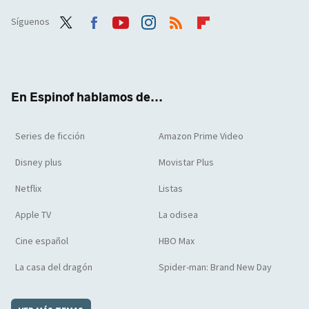
Síguenos
Twit
Face
Yout
Inst
RSS
Flip
ter
boo
ube
agra
boar
k
m
d
En Espinof hablamos de...
Series de ficción
Amazon Prime Video
Disney plus
Movistar Plus
Netflix
Listas
Apple TV
La odisea
Cine español
HBO Max
La casa del dragón
Spider-man: Brand New Day