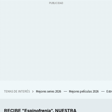
TEMAS DE INTERÉS
Mejores series 2026
Mejores películas 2026
Est
RECIBE "Espinofrenia", NUESTRA