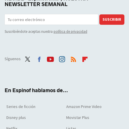
NEWSLETTER SEMANAL
SUSCRIBIR
Suscribiéndote aceptas nuestra
política de privacidad
Síguenos
Twit
Face
Yout
Inst
RSS
Flip
ter
boo
ube
agra
boar
k
m
d
En Espinof hablamos de...
Series de ficción
Amazon Prime Video
Disney plus
Movistar Plus
Netflix
Listas