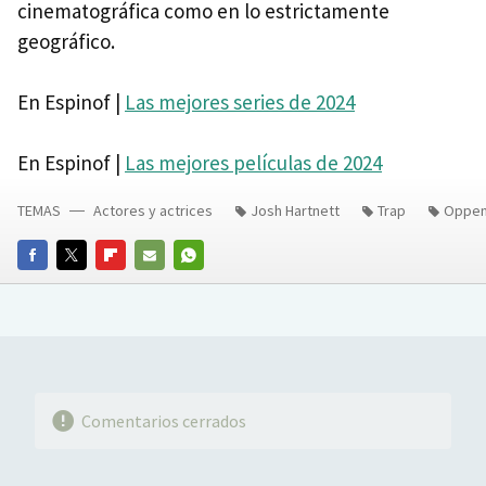
cinematográfica como en lo estrictamente
geográfico.
En Espinof |
Las mejores series de 2024
En Espinof |
Las mejores películas de 2024
TEMAS
Actores y actrices
Josh Hartnett
Trap
Oppen
FACEBOOK
TWITTER
FLIPBOARD
E-
WHATSAPP
MAIL
Comentarios cerrados