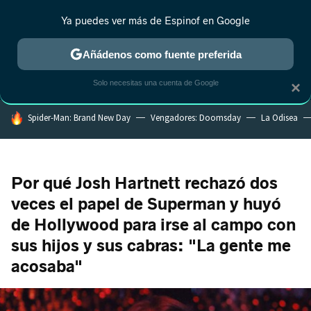
Ya puedes ver más de Espinof en Google
CRÍTICA
ESTRENOS
REALITY
ANIME
RANKINGS CINE
RA
Añádenos como fuente preferida
Solo necesitas una cuenta de Google
×
HOY SE HABLA DE
Spider-Man: Brand New Day
Vengadores: Doomsday
La Odisea
Por qué Josh Hartnett rechazó dos
veces el papel de Superman y huyó
de Hollywood para irse al campo con
sus hijos y sus cabras: "La gente me
acosaba"