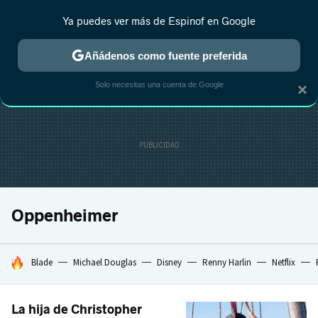
Ya puedes ver más de Espinof en Google
MENÚ
NUEVO
Añádenos como fuente preferida
CRÍTICA
ESTRENOS
REALITY
ANIME
RANKINGS CINE
RA
Solo necesitas una cuenta de Google
×
Oppenheimer
HOY SE HABLA DE
Blade
Michael Douglas
Disney
Renny Harlin
Netflix
La hija de Christopher