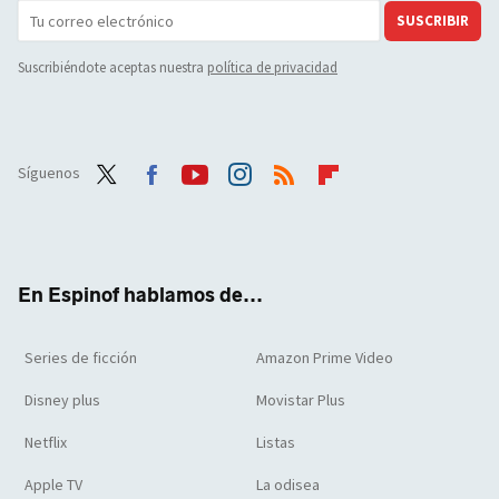
SUSCRIBIR
Suscribiéndote aceptas nuestra
política de privacidad
Síguenos
Twit
Face
Yout
Inst
RSS
Flip
ter
boo
ube
agra
boar
k
m
d
En Espinof hablamos de...
Series de ficción
Amazon Prime Video
Disney plus
Movistar Plus
Netflix
Listas
Apple TV
La odisea