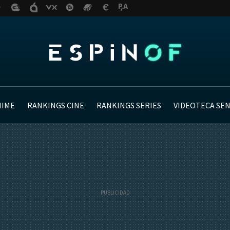
NIME
RANKINGS CINE
RANKINGS SERIES
VIDEOTECA SE