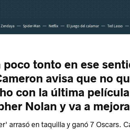
Zendaya
Spider-Man
Netflix
El juego del calamar
Ted Lasso
 poco tonto en ese senti
Cameron avisa que no q
ho con la última películ
pher Nolan y va a mejora
' arrasó en taquilla y ganó 7 Oscars. 