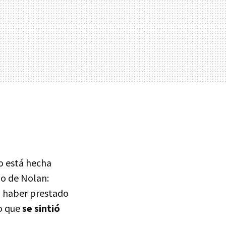
 está hecha
jo de Nolan:
ía haber prestado
lo que
se sintió