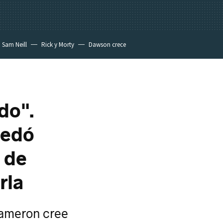
Sam Neill
Rick y Morty
Dawson crece
do".
uedó
a de
rla
Cameron cree