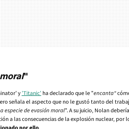
 moral
"
inator' y
'Titanic'
ha declarado que le "
encanta"
cómo
ro señala el aspecto que no le gustó tanto del traba
na especie de evasión moral
". A su juicio, Nolan deber
ón a las consecuencias de la explosión nuclear, por 
ionado por ello
.