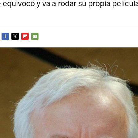
 equivocó y va a rodar su propia película
FACEBOOK
TWITTER
FLIPBOARD
E-
MAIL