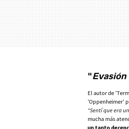
"
Evasión
El autor de 'Term
'Oppenheimer' pe
"Sentí que era u
mucha más atenci
un tanto decepc