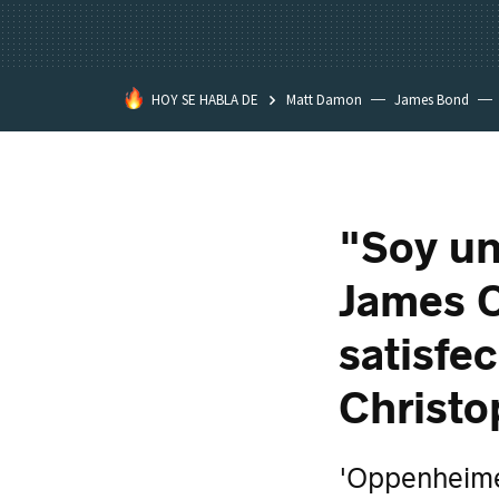
HOY SE HABLA DE
Matt Damon
James Bond
"Soy un
James 
satisfec
Christo
'Oppenheimer