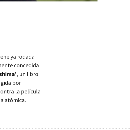
iene ya rodada
emente concedida
oshima'
, un libro
rigida por
ontra la película
ba atómica.