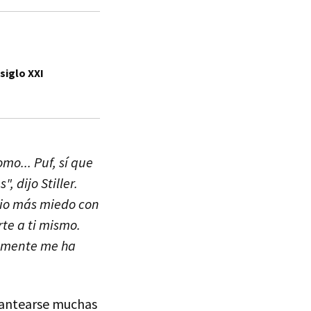
siglo XXI
o... Puf, sí que
, dijo Stiller.
dio más miedo con
rte a ti mismo.
vamente me ha
plantearse muchas