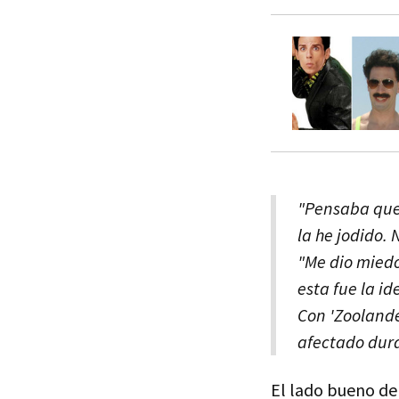
"Pensaba que 
la he jodido. N
"Me dio miedo
esta fue la id
Con 'Zoolande
afectado dur
El lado bueno de