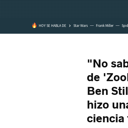
HOY SE HABLA DE
Star Wars
Frank Miller
Spi
"No sab
de 'Zool
Ben Sti
hizo un
ciencia 