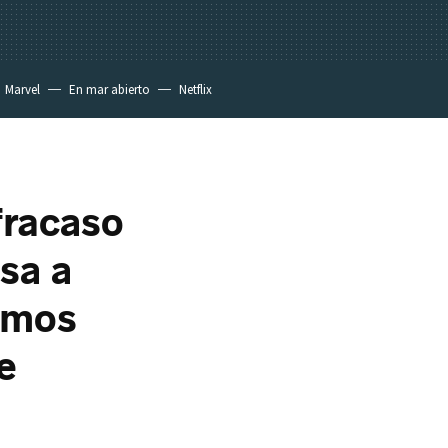
Marvel
En mar abierto
Netflix
fracaso
esa a
bamos
e