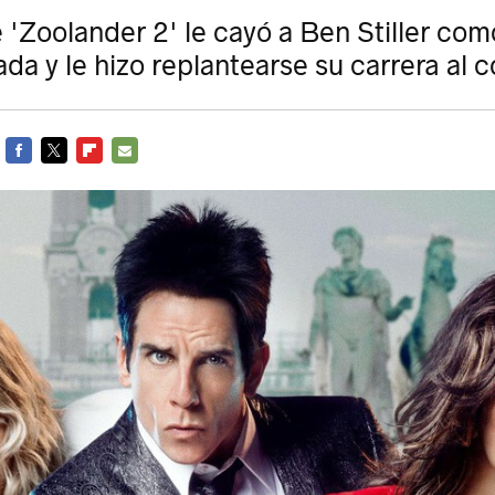
 'Zoolander 2' le cayó a Ben Stiller com
da y le hizo replantearse su carrera al 
FACEBOOK
TWITTER
FLIPBOARD
E-
MAIL