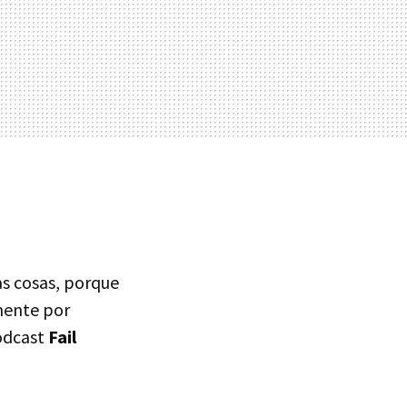
as cosas, porque
mente por
podcast
Fail