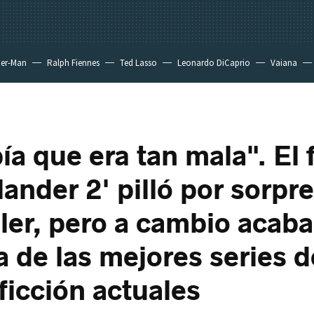
der-Man
Ralph Fiennes
Ted Lasso
Leonardo DiCaprio
Vaiana
ía que era tan mala". El 
ander 2' pilló por sorpr
ller, pero a cambio aca
a de las mejores series d
ficción actuales