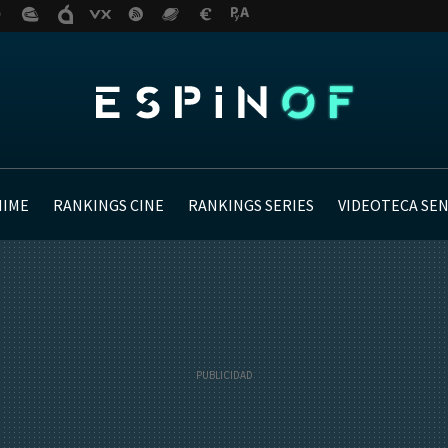
NIME
RANKINGS CINE
RANKINGS SERIES
VIDEOTECA SE