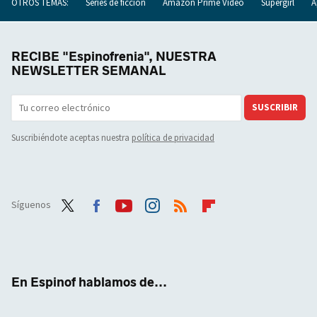
OTROS TEMAS:
Series de ficción
Amazon Prime Video
Supergirl
A
RECIBE "Espinofrenia", NUESTRA
NEWSLETTER SEMANAL
SUSCRIBIR
Suscribiéndote aceptas nuestra
política de privacidad
Síguenos
Twit
Face
Yout
Inst
RSS
Flip
ter
boo
ube
agra
boar
k
m
d
En Espinof hablamos de...