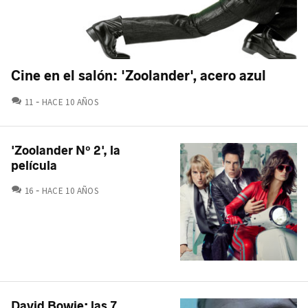
Cine en el salón: 'Zoolander', acero azul
COMENTARIOS
11
HACE 10 AÑOS
'Zoolander Nº 2', la
película
COMENTARIOS
16
HACE 10 AÑOS
David Bowie: las 7