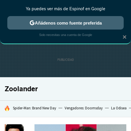
Ya puedes ver más de Espinof en Google
CRÍTICA
ESTRENOS
REALITY
ANIME
RANKINGS CINE
RA
Añádenos como fuente preferida
Solo necesitas una cuenta de Google
×
Zoolander
HOY SE HABLA DE
Spider-Man: Brand New Day
Vengadores: Doomsday
La Odisea