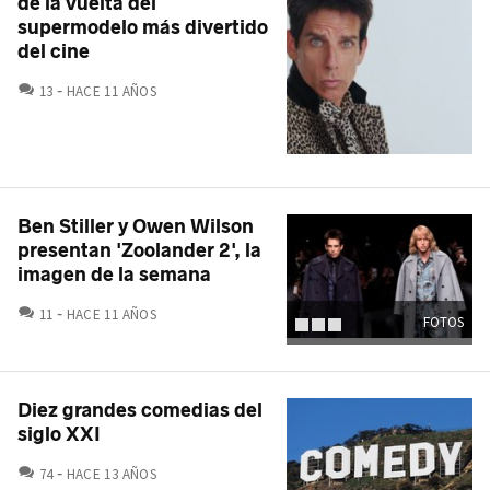
de la vuelta del
supermodelo más divertido
del cine
COMENTARIOS
13
HACE 11 AÑOS
Ben Stiller y Owen Wilson
presentan 'Zoolander 2', la
imagen de la semana
COMENTARIOS
11
HACE 11 AÑOS
FOTOS
Diez grandes comedias del
siglo XXI
COMENTARIOS
74
HACE 13 AÑOS