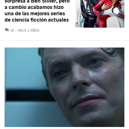
sorpresa a Ben Stiller, pero
a cambio acabamos hizo
una de las mejores series
de ciencia ficción actuales
COMENTARIOS
10
HACE 2 AÑOS