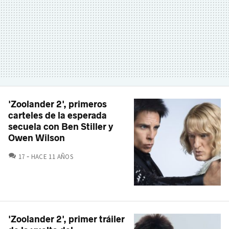
'Zoolander 2', primeros
carteles de la esperada
secuela con Ben Stiller y
Owen Wilson
COMENTARIOS
17
HACE 11 AÑOS
'Zoolander 2', primer tráiler