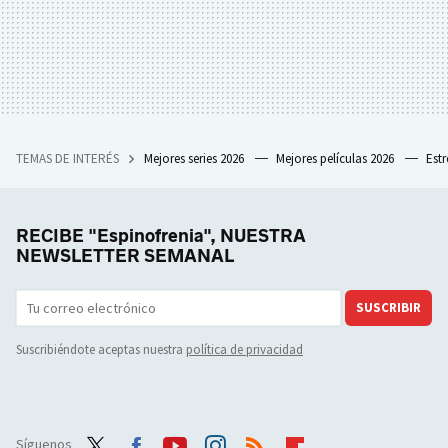
TEMAS DE INTERÉS
Mejores series 2026
Mejores películas 2026
Est
RECIBE "Espinofrenia", NUESTRA
NEWSLETTER SEMANAL
SUSCRIBIR
Suscribiéndote aceptas nuestra
política de privacidad
Síguenos