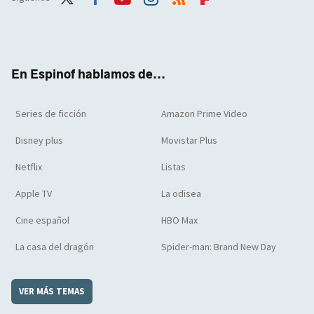
Twit
Face
Yout
Inst
RSS
Flip
ter
boo
ube
agra
boar
k
m
d
En Espinof hablamos de...
Series de ficción
Amazon Prime Video
Disney plus
Movistar Plus
Netflix
Listas
Apple TV
La odisea
Cine español
HBO Max
La casa del dragón
Spider-man: Brand New Day
VER MÁS TEMAS