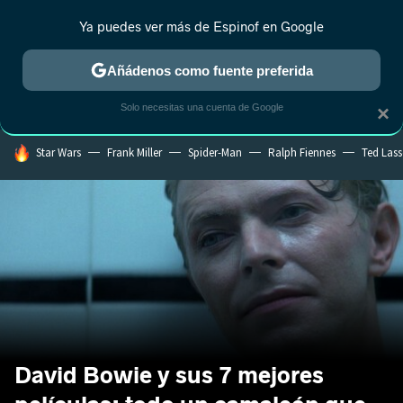
Ya puedes ver más de Espinof en Google
CRÍTICA
ESTRENOS
REALITY
ANIME
RANKINGS CINE
RA
Añádenos como fuente preferida
Solo necesitas una cuenta de Google
×
HOY SE HABLA DE
Star Wars
Frank Miller
Spider-Man
Ralph Fiennes
Ted Las
David Bowie y sus 7 mejores