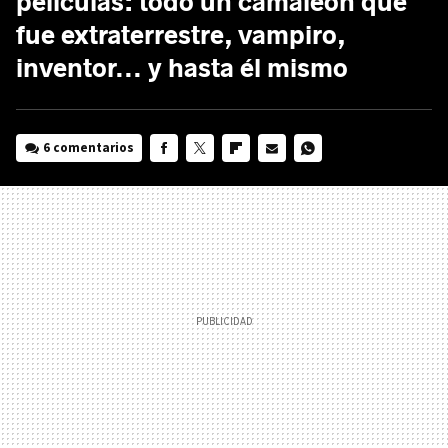
películas: todo un camaleón que
fue extraterrestre, vampiro,
inventor... y hasta él mismo
6 comentarios
FACEBOOK
TWITTER
FLIPBOARD
E-
WHATSAPP
MAIL