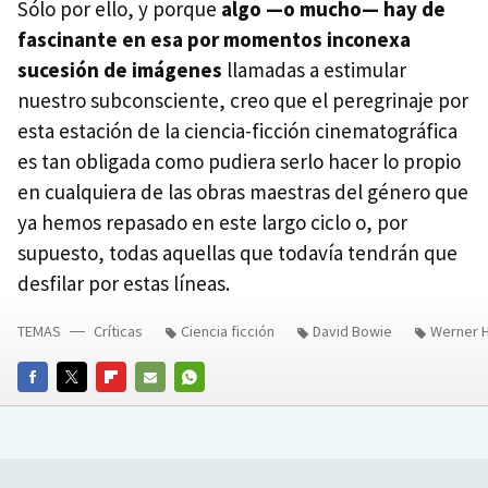
Sólo por ello, y porque
algo —o mucho— hay de
fascinante en esa por momentos inconexa
sucesión de imágenes
llamadas a estimular
nuestro subconsciente, creo que el peregrinaje por
esta estación de la ciencia-ficción cinematográfica
es tan obligada como pudiera serlo hacer lo propio
en cualquiera de las obras maestras del género que
ya hemos repasado en este largo ciclo o, por
supuesto, todas aquellas que todavía tendrán que
desfilar por estas líneas.
TEMAS
Críticas
Ciencia ficción
David Bowie
Werner 
FACEBOOK
TWITTER
FLIPBOARD
E-
WHATSAPP
MAIL