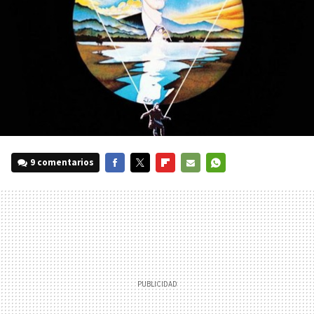
9 comentarios
FACEBOOK
TWITTER
FLIPBOARD
E-
WHATSAPP
MAIL