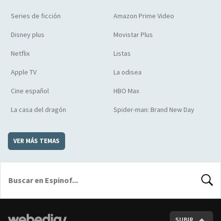
Series de ficción
Amazon Prime Video
Disney plus
Movistar Plus
Netflix
Listas
Apple TV
La odisea
Cine español
HBO Max
La casa del dragón
Spider-man: Brand New Day
VER MÁS TEMAS
BUSCA
SUBIR