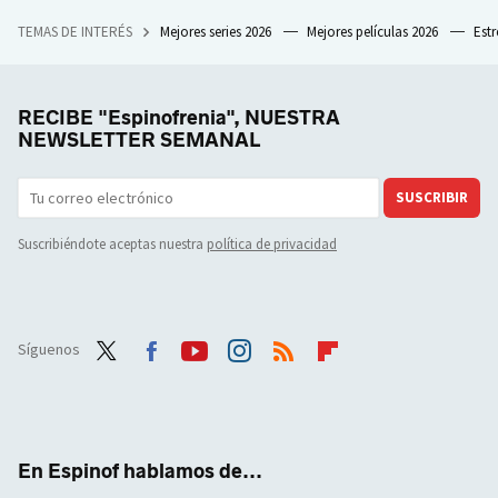
TEMAS DE INTERÉS
Mejores series 2026
Mejores películas 2026
Est
RECIBE "Espinofrenia", NUESTRA
NEWSLETTER SEMANAL
SUSCRIBIR
Suscribiéndote aceptas nuestra
política de privacidad
Síguenos
Twit
Face
Yout
Inst
RSS
Flip
ter
boo
ube
agra
boar
k
m
d
En Espinof hablamos de...