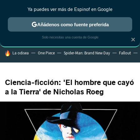
Ya puedes ver más de Espinof en Google
CRÍTICA
ESTRENOS
REALITY
ANIME
RANKINGS CINE
RA
Añádenos como fuente preferida
Solo necesitas una cuenta de Google
×
HOY SE HABLA DE
La odisea
One Piece
Spider-Man: Brand New Day
Fallout
Ciencia-ficción: 'El hombre que cayó
a la Tierra' de Nicholas Roeg