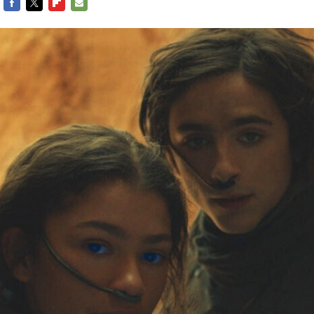
FACEBOOK
TWITTER
FLIPBOARD
E-
MAIL