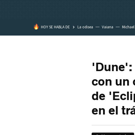
HOY SE HABLA DE
La odisea
Vaiana
Michael
Eastwood
'Dune':
con un 
de 'Ecl
en el trá