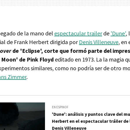
llegado de la mano del
espectacular trailer
de
'Dune'
,
ial de Frank Herbert dirigida por
Denis Villeneuve
, en
cover
de 'Eclipse', corte que formó parte del impres
e Moon' de Pink Floyd
editado en 1973. La la magia q
xperimentos similares, como no podría ser de otro m
ns Zimmer
.
EN ESPINOF
'Dune': análisis y puntos clave del m
Herbert en el espectacular tráiler de 
Denis Villeneuve