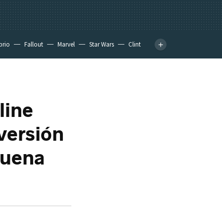
prio
Fallout
Marvel
Star Wars
Clint
line
 versión
suena