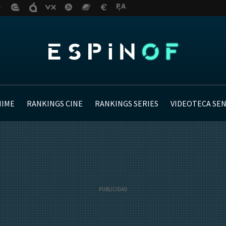
NIME
RANKINGS CINE
RANKINGS SERIES
VIDEOTECA SE