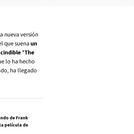
 la nueva versión
 el que suena
un
cindible 'The
ue lo ha hecho
odo, ha llegado
undo de Frank
la película de