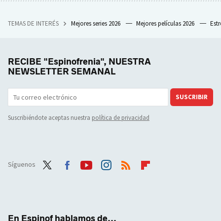
TEMAS DE INTERÉS
Mejores series 2026
Mejores películas 2026
Est
RECIBE "Espinofrenia", NUESTRA
NEWSLETTER SEMANAL
SUSCRIBIR
Suscribiéndote aceptas nuestra
política de privacidad
Síguenos
Twit
Face
Yout
Inst
RSS
Flip
ter
boo
ube
agra
boar
k
m
d
En Espinof hablamos de...