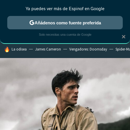
Ya puedes ver más de Espinof en Google
CRÍTICA
ESTRENOS
REALITY
ANIME
RANKINGS CINE
RA
Añádenos como fuente preferida
Solo necesitas una cuenta de Google
×
HOY SE HABLA DE
La odisea
James Cameron
Vengadores: Doomsday
Spider-M