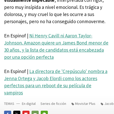
visualmente impecable
, interpretada con rigor,
pero muy insípida a nivel emocional. Es trágica y
dolorosa, y muy cruel lo que les ocurre a sus
personajes, pero no ha conseguido conmoverme.
En Espinof |
Ni Henry Cavill ni Aaron Taylor-
Johnson. Amazon quiere un James Bond menor de
30 años, y la lista de candidatos está encabezada
por una opción perfecta
En Espinof |
La directora de 'Crepúsculo' nombra a
Jenna Ortega y Jacob Elordi como los actores
perfectos para un reboot de su película de
vampiros
TEMAS
En digital
Series de ficción
Movistar Plus
Jacob 