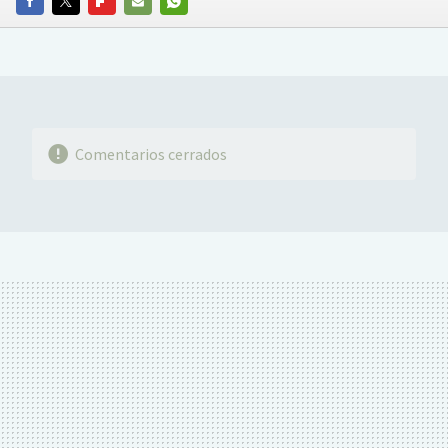
FACEBOOK
TWITTER
FLIPBOARD
E-
WHATSAPP
MAIL
Comentarios cerrados