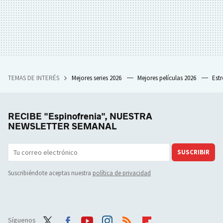
TEMAS DE INTERÉS
Mejores series 2026
Mejores películas 2026
Est
RECIBE "Espinofrenia", NUESTRA
NEWSLETTER SEMANAL
SUSCRIBIR
Suscribiéndote aceptas nuestra
política de privacidad
Síguenos