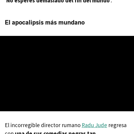
‘
No esperes demasiado del fin del mundo
’.
El apocalipsis más mundano
El incorregible director rumano
Radu Jude
regresa
con
una de sus comedias negras tan