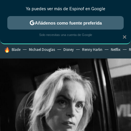
Ya puedes ver más de Espinof en Google
MENÚ
NUEVO
Añádenos como fuente preferida
CRÍTICA
ESTRENOS
REALITY
ANIME
RANKINGS CINE
RA
Solo necesitas una cuenta de Google
×
HOY SE HABLA DE
Blade
Michael Douglas
Disney
Renny Harlin
Netflix
R