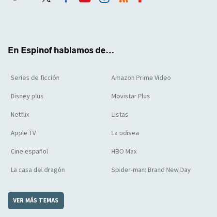
Twit
Face
Yout
Inst
RSS
Flip
ter
boo
ube
agra
boar
k
m
d
En Espinof hablamos de...
Series de ficción
Amazon Prime Video
Disney plus
Movistar Plus
Netflix
Listas
Apple TV
La odisea
Cine español
HBO Max
La casa del dragón
Spider-man: Brand New Day
VER MÁS TEMAS