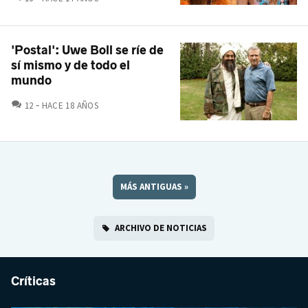
'Postal': Uwe Boll se ríe de
sí mismo y de todo el
mundo
COMENTARIOS
12
HACE 18 AÑOS
MÁS ANTIGUAS
»
ARCHIVO DE NOTICIAS
Críticas