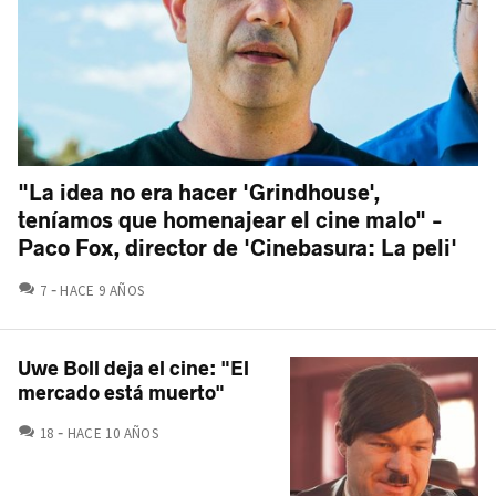
"La idea no era hacer 'Grindhouse',
teníamos que homenajear el cine malo" -
Paco Fox, director de 'Cinebasura: La peli'
COMENTARIOS
7
HACE 9 AÑOS
Uwe Boll deja el cine: "El
mercado está muerto"
COMENTARIOS
18
HACE 10 AÑOS