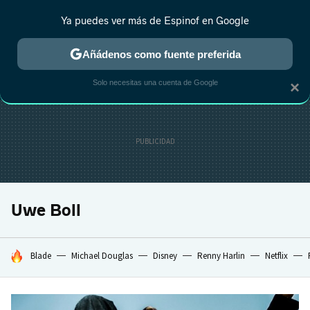
Ya puedes ver más de Espinof en Google
CRÍTICA
ESTRENOS
REALITY
ANIME
RANKINGS CINE
RA
Añádenos como fuente preferida
Solo necesitas una cuenta de Google
×
Uwe Boll
HOY SE HABLA DE
Blade
Michael Douglas
Disney
Renny Harlin
Netflix