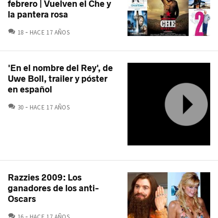
febrero | Vuelven el Che y
la pantera rosa
COMENTARIOS
18
HACE 17 AÑOS
'En el nombre del Rey', de
Uwe Boll, trailer y póster
en español
COMENTARIOS
30
HACE 17 AÑOS
Razzies 2009: Los
ganadores de los anti-
Oscars
COMENTARIOS
16
HACE 17 AÑOS