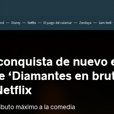
ond
Disney
Netflix
El juego del calamar
Zendaya
Sam Neill
onquista de nuevo e
e ‘Diamantes en brut
etflix
ibuto máximo a la comedia