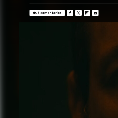
3 comentarios
FACEBOOK
TWITTER
FLIPBOARD
E-
MAIL