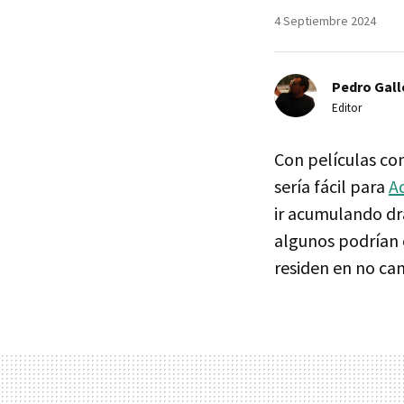
4 Septiembre 2024
Pedro Gal
Editor
Con películas co
sería fácil para
A
ir acumulando dra
algunos podrían c
residen en no ca