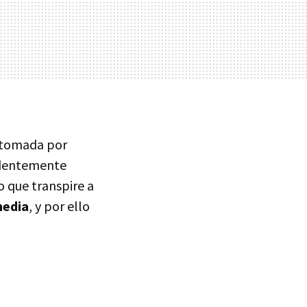
e tomada por
videntemente
 que transpire a
media
, y por ello