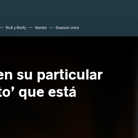
Rick y Morty
Naruto
Dawson crece
n su particular
o’ que está