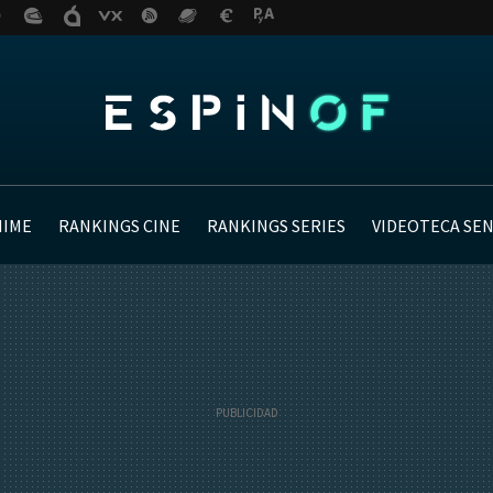
NIME
RANKINGS CINE
RANKINGS SERIES
VIDEOTECA SE