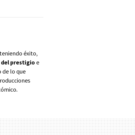
teniendo éxito,
del prestigio
e
o de lo que
 producciones
cómico.