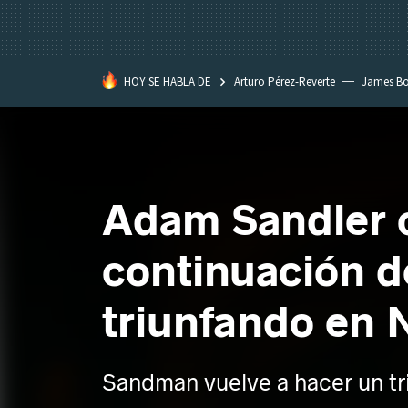
HOY SE HABLA DE
Arturo Pérez-Reverte
James B
Adam Sandler c
continuación d
triunfando en N
Sandman vuelve a hacer un tr