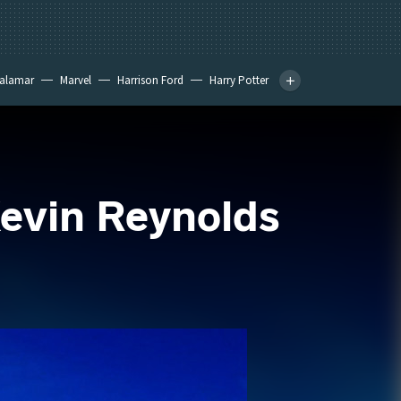
calamar
Marvel
Harrison Ford
Harry Potter
Kevin Reynolds