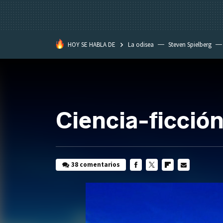
HOY SE HABLA DE
La odisea
Steven Spielberg
Kimetsu no Yaiba
Ciencia-ficció
38 comentarios
FACEBOOK
TWITTER
FLIPBOARD
E-
MAIL