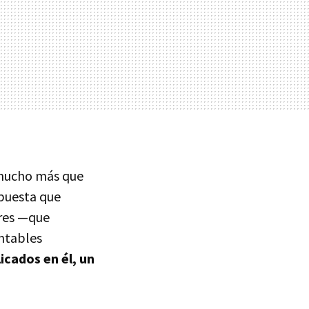
 mucho más que
opuesta que
ares —que
ontables
icados en él, un