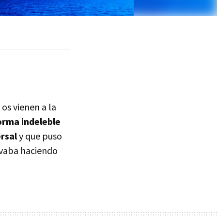
 os vienen a la
orma indeleble
ersal
y que puso
vaba haciendo