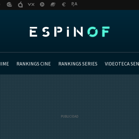
NIME
RANKINGS CINE
RANKINGS SERIES
VIDEOTECA SE