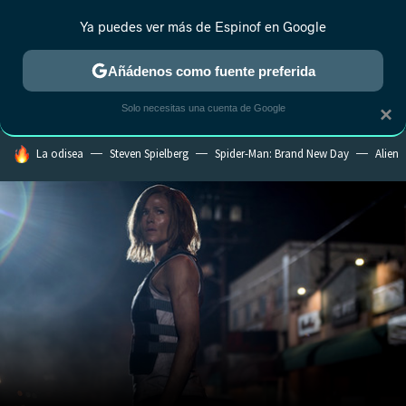
Ya puedes ver más de Espinof en Google
CRÍTICA
ESTRENOS
REALITY
ANIME
RANKINGS CINE
RA
Añádenos como fuente preferida
Solo necesitas una cuenta de Google
×
HOY SE HABLA DE
La odisea
Steven Spielberg
Spider-Man: Brand New Day
Alien