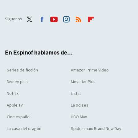
Síguenos
Twit
Face
Yout
Inst
RSS
Flip
ter
boo
ube
agra
boar
k
m
d
En Espinof hablamos de...
Series de ficción
Amazon Prime Video
Disney plus
Movistar Plus
Netflix
Listas
Apple TV
La odisea
Cine español
HBO Max
La casa del dragón
Spider-man: Brand New Day