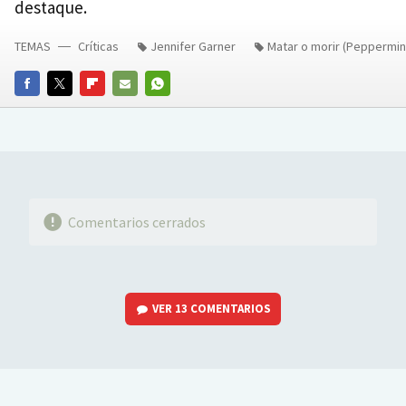
destaque.
TEMAS
Críticas
Jennifer Garner
Matar o morir (Peppermin
FACEBOOK
TWITTER
FLIPBOARD
E-
WHATSAPP
MAIL
Comentarios cerrados
VER
13 COMENTARIOS