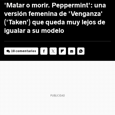
'Matar o morir. Peppermint': una
versión femenina de 'Venganza'
('Taken') que queda muy lejos de
igualar a su modelo
18 comentarios
FACEBOOK
TWITTER
FLIPBOARD
E-
WHATSAPP
MAIL