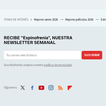
TEMAS DE INTERÉS
Mejores series 2026
Mejores películas 2026
Est
RECIBE "Espinofrenia", NUESTRA
NEWSLETTER SEMANAL
SUSCRIBIR
Suscribiéndote aceptas nuestra
política de privacidad
Síguenos
Twit
Face
Yout
Inst
RSS
Flip
ter
boo
ube
agra
boar