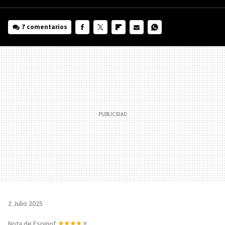
7 comentarios
FACEBOOK
TWITTER
FLIPBOARD
E-
WHATSAPP
MAIL
2 Julio 2025
Nota de Espinof