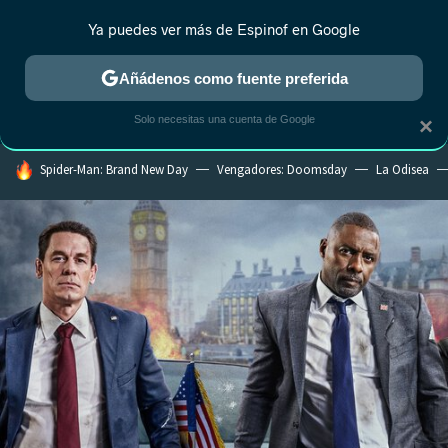
Ya puedes ver más de Espinof en Google
CRÍTICA
ESTRENOS
REALITY
ANIME
RANKINGS CINE
RA
Añádenos como fuente preferida
Solo necesitas una cuenta de Google
×
HOY SE HABLA DE
Spider-Man: Brand New Day
Vengadores: Doomsday
La Odisea