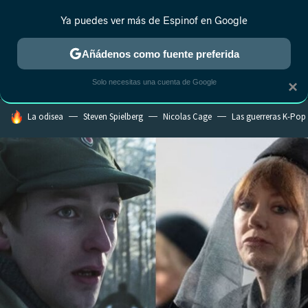
Ya puedes ver más de Espinof en Google
MENÚ
NUEVO
Añádenos como fuente preferida
CRÍTICA
ESTRENOS
REALITY
ANIME
RANKINGS CINE
RA
Solo necesitas una cuenta de Google
×
HOY SE HABLA DE
La odisea
Steven Spielberg
Nicolas Cage
Las guerreras K-Pop